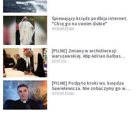
Śpiewający ksiądz podbija internet.
"Chcę go na swoim ślubie"
WYDARZENIA
[PILNE] Zmiany w archidiecezji
warszawskiej. Abp Adrian Galbas
wręczył dekrety nowym proboszczom
KOŚCIÓŁ
[PILNE] Podjęto kroki ws. księdza
Sawielewicza. Nie zobaczymy go w
mediach
WYDARZENIA