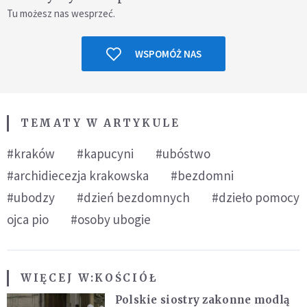
Tu możesz nas wesprzeć.
WSPOMÓŻ NAS
TEMATY W ARTYKULE
#kraków
#kapucyni
#ubóstwo
#archidiecezja krakowska
#bezdomni
#ubodzy
#dzień bezdomnych
#dzieło pomocy
ojca pio
#osoby ubogie
WIĘCEJ W:
KOŚCIÓŁ
Polskie siostry zakonne modlą