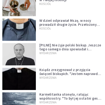
KOŚCIÓŁ
W dzień odprawiał Mszę, w nocy
prowadził drugie życie. Przełożony
kazał mu opuścić zakon
KOŚCIÓŁ
[PILNE] Nie żyje polski biskup. Jeszcze
tego samego dnia spowiadał i
sprawował Mszę świętą
WYDARZENIA
Ksiądz zrezygnował z przyjęcia
święceń biskupich. "Jestem naprawdę
niegodny"
WYDARZENIA
Karmelitanka utonęła, ratując
współsiostry. "To był jej ostatni gest
miłości"
WYDARZENIA