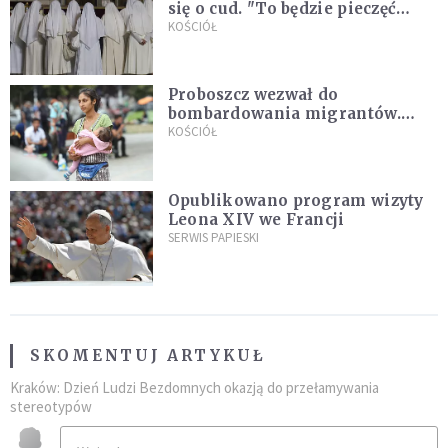
się o cud. "To będzie pieczęć
Pana Boga dla naszej wiary"
KOŚCIÓŁ
Proboszcz wezwał do
bombardowania migrantów.
"Masowy ogień przeciwko
KOŚCIÓŁ
najeźdźcom!"
Opublikowano program wizyty
Leona XIV we Francji
SERWIS PAPIESKI
SKOMENTUJ ARTYKUŁ
Kraków: Dzień Ludzi Bezdomnych okazją do przełamywania
stereotypów