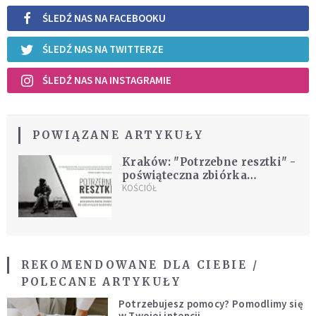
ŚLEDŹ NAS NA FACEBOOKU
ŚLEDŹ NAS NA TWITTERZE
ŚLEDŹ NAS NA INSTAGRAMIE
POWIĄZANE ARTYKUŁY
Kraków: "Potrzebne resztki" -
poświąteczna zbiórka
żywności dla osób
KOŚCIÓŁ
bezdomnych
REKOMENDOWANE DLA CIEBIE /
POLECANE ARTYKUŁY
Potrzebujesz pomocy? Pomodlimy się
w Twojej intencji