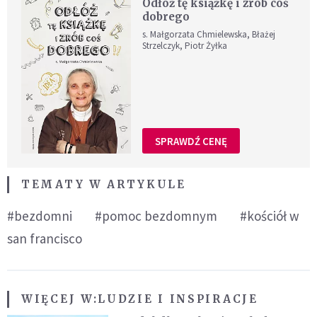
Odłóż tę książkę i zrób coś
dobrego
s. Małgorzata Chmielewska, Błażej
Strzelczyk, Piotr Żyłka
SPRAWDŹ CENĘ
TEMATY W ARTYKULE
#bezdomni
#pomoc bezdomnym
#kościół w
san francisco
WIĘCEJ W:
LUDZIE I INSPIRACJE