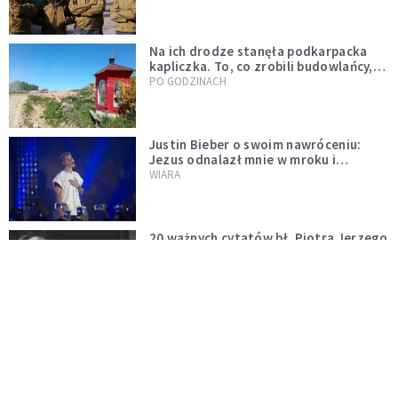
Na ich drodze stanęła podkarpacka
kapliczka. To, co zrobili budowlańcy,
wzrusza i daje nadzieję [GALERIA]
PO GODZINACH
Justin Bieber o swoim nawróceniu:
Jezus odnalazł mnie w mroku i
wyciągnął mnie stamtąd
WIARA
20 ważnych cytatów bł. Piotra Jerzego
Frassatiego
LUDZIE I INSPIRACJE