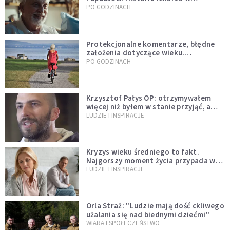
sutannie, który uleczył dżunglę
PO GODZINACH
Protekcjonalne komentarze, błędne
założenia dotyczące wieku.
Stereotypy ranią, kłamią i rozrywają
PO GODZINACH
więzi
Krzysztof Pałys OP: otrzymywałem
więcej niż byłem w stanie przyjąć, a
Bóg stawał się bardziej realny niż
LUDZIE I INSPIRACJE
wszystko inne
Kryzys wieku średniego to fakt.
Najgorszy moment życia przypada w
konkretnym czasie
LUDZIE I INSPIRACJE
Orla Straż: "Ludzie mają dość ckliwego
użalania się nad biednymi dziećmi"
WIARA I SPOŁECZEŃSTWO