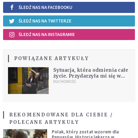
ŚLEDŹ NAS NA FACEBOOKU
ŚLEDŹ NAS NA TWITTERZE
ŚLEDŹ NAS NA INSTAGRAMIE
POWIĄZANE ARTYKUŁY
Sytuacja, która odmienia całe
życie. Przydarzyła mi się w
tramwaju
DUCHOWOŚĆ
REKOMENDOWANE DLA CIEBIE /
POLECANE ARTYKUŁY
Polak, który został wzorem dla
Papuasów. Historia lekarza w