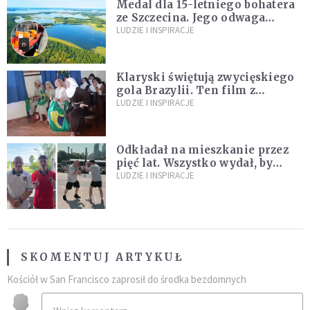
Medal dla 15-letniego bohatera
ze Szczecina. Jego odwaga
ocaliła ludzkie życie
LUDZIE I INSPIRACJE
Klaryski świętują zwycięskiego
gola Brazylii. Ten film z
zakonnicami obejrzały już
LUDZIE I INSPIRACJE
miliony
Odkładał na mieszkanie przez
pięć lat. Wszystko wydał, by
spełnić marzenie 80-letniego
LUDZIE I INSPIRACJE
dziadka
SKOMENTUJ ARTYKUŁ
Kościół w San Francisco zaprosił do środka bezdomnych