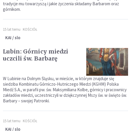
tradycje mu towarzyszą i jakie życzenia składamy Barbarom oraz
górnikom.
15 lat temu
KOŚCIÓŁ
KAI / slo
Lubin: Górnicy miedzi
uczcili św. Barbarę
W Lubinie na Dolnym Śląsku, w mieście, w którym znajduje się
siedziba Kombinatu Górniczo-Hutniczego Miedzi (KGHM) Polska
Miedź S.A., w parafii pw. św. Maksymiliana Kolbe, górnicy i pracownicy
zakładów miedzi, uczestniczyli w dziękczynnej Mszy św. w święto św.
Barbary – swojej Patronki.
15 lat temu
KOŚCIÓŁ
KAI / slo