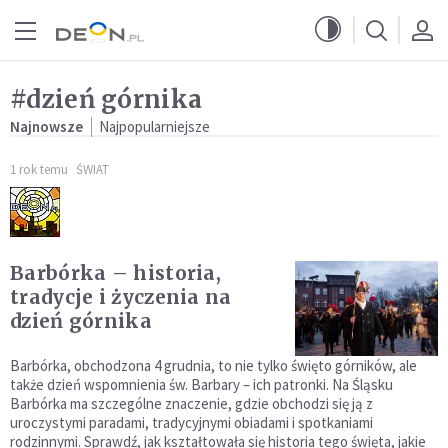
Przejdź do menu głównego
Przejdź do treści
#dzień górnika
Najnowsze
Najpopularniejsze
1 rok temu
ŚWIAT
Barbórka – historia,
tradycje i życzenia na
dzień górnika
Barbórka, obchodzona 4 grudnia, to nie tylko święto górników, ale
także dzień wspomnienia św. Barbary – ich patronki. Na Śląsku
Barbórka ma szczególne znaczenie, gdzie obchodzi się ją z
uroczystymi paradami, tradycyjnymi obiadami i spotkaniami
rodzinnymi. Sprawdź, jak kształtowała się historia tego święta, jakie