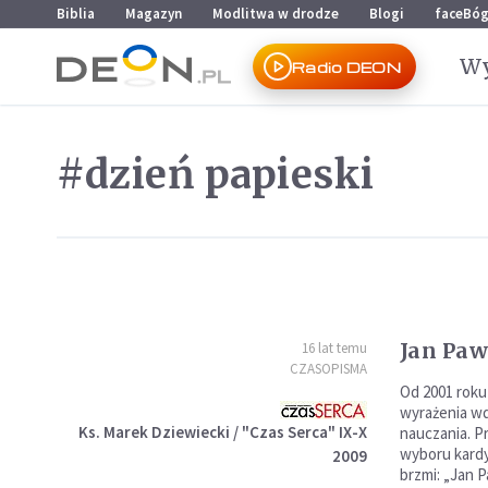
Przejdź do menu głównego
Przejdź do treści
Biblia
Magazyn
Modlitwa w drodze
Blogi
faceBó
Wy
Radio DEON
#dzień papieski
Jan Paw
16 lat temu
CZASOPISMA
Od 2001 roku
wyrażenia wd
Ks. Marek Dziewiecki / "Czas Serca" IX-X
nauczania. Pr
wyboru kardy
2009
brzmi: „Jan P