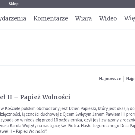
g
Sklep
Wię
darzenia
Komentarze
Wiara
Wideo
Najnowsze
Najp
eł II – Papież Wolności
 w Kościele polskim obchodzony jest Dzień Papieski, który jest okazją do
zięczności, łączności duchowej z Ojcem Świętym Janem Pawłem II i prom
zypada on w niedzielę przed 16 października, czyli jest związany z roczni
nała Karola Wojtyły na następcę św. Piotra. Hasło tegorocznego Dnia Pa
aweł II – Papież Wolności”.