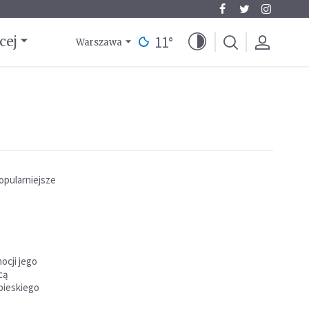
11
°
cej
Warszawa
opularniejsze
ocji jego
cą
pieskiego