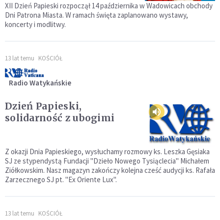
XII Dzień Papieski rozpoczął 14 października w Wadowicach obchody
Dni Patrona Miasta. W ramach święta zaplanowano wystawy,
koncerty i modlitwy.
13 lat temu
KOŚCIÓŁ
Radio Watykańskie
Dzień Papieski,
solidarność z ubogimi
Z okazji Dnia Papieskiego, wysłuchamy rozmowy ks. Leszka Gęsiaka
SJ ze stypendystą Fundacji "Dzieło Nowego Tysiąclecia" Michałem
Ziółkowskim. Nasz magazyn zakończy kolejna cześć audycji ks. Rafała
Zarzecznego SJ pt. "Ex Oriente Lux".
13 lat temu
KOŚCIÓŁ