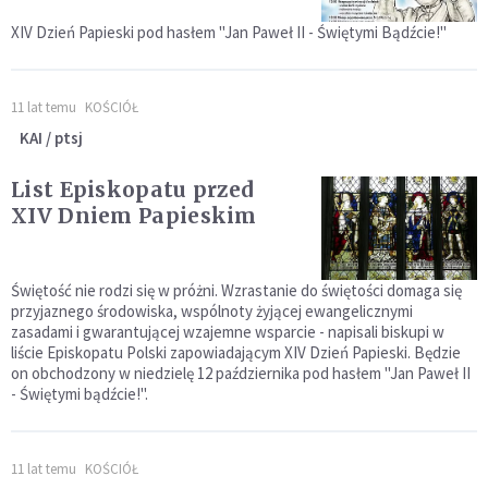
XIV Dzień Papieski pod hasłem "Jan Paweł II - Świętymi Bądźcie!"
11 lat temu
KOŚCIÓŁ
KAI / ptsj
List Episkopatu przed
XIV Dniem Papieskim
Świętość nie rodzi się w próżni. Wzrastanie do świętości domaga się
przyjaznego środowiska, wspólnoty żyjącej ewangelicznymi
zasadami i gwarantującej wzajemne wsparcie - napisali biskupi w
liście Episkopatu Polski zapowiadającym XIV Dzień Papieski. Będzie
on obchodzony w niedzielę 12 października pod hasłem "Jan Paweł II
- Świętymi bądźcie!".
11 lat temu
KOŚCIÓŁ