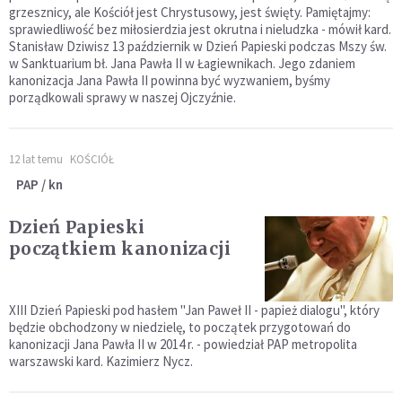
grzesznicy, ale Kościół jest Chrystusowy, jest święty. Pamiętajmy:
sprawiedliwość bez miłosierdzia jest okrutna i nieludzka - mówił kard.
Stanisław Dziwisz 13 październik w Dzień Papieski podczas Mszy św.
w Sanktuarium bł. Jana Pawła II w Łagiewnikach. Jego zdaniem
kanonizacja Jana Pawła II powinna być wyzwaniem, byśmy
porządkowali sprawy w naszej Ojczyźnie.
12 lat temu
KOŚCIÓŁ
PAP / kn
Dzień Papieski
początkiem kanonizacji
XIII Dzień Papieski pod hasłem "Jan Paweł II - papież dialogu", który
będzie obchodzony w niedzielę, to początek przygotowań do
kanonizacji Jana Pawła II w 2014 r. - powiedział PAP metropolita
warszawski kard. Kazimierz Nycz.