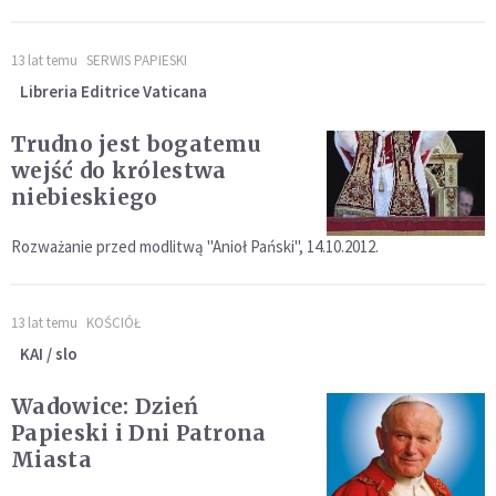
13 lat temu
SERWIS PAPIESKI
Libreria Editrice Vaticana
Trudno jest bogatemu
wejść do królestwa
niebieskiego
Rozważanie przed modlitwą "Anioł Pański", 14.10.2012.
13 lat temu
KOŚCIÓŁ
KAI / slo
Wadowice: Dzień
Papieski i Dni Patrona
Miasta