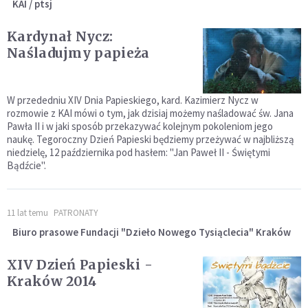
KAI / ptsj
Kardynał Nycz:
Naśladujmy papieża
W przededniu XIV Dnia Papieskiego, kard. Kazimierz Nycz w
rozmowie z KAI mówi o tym, jak dzisiaj możemy naśladować św. Jana
Pawła II i w jaki sposób przekazywać kolejnym pokoleniom jego
naukę. Tegoroczny Dzień Papieski będziemy przeżywać w najbliższą
niedzielę, 12 października pod hasłem: "Jan Paweł II - Świętymi
Bądźcie".
11 lat temu
PATRONATY
Biuro prasowe Fundacji "Dzieło Nowego Tysiąclecia" Kraków
XIV Dzień Papieski -
Kraków 2014