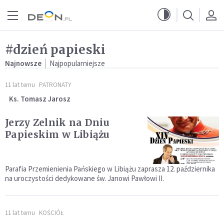
Przejdź do menu głównego
Przejdź do treści
#dzień papieski
Najnowsze
Najpopularniejsze
11 lat temu
PATRONATY
Ks. Tomasz Jarosz
Jerzy Zelnik na Dniu
Papieskim w Libiążu
Parafia Przemienienia Pańskiego w Libiążu zaprasza 12. października
na uroczystości dedykowane św. Janowi Pawłowi II.
11 lat temu
KOŚCIÓŁ