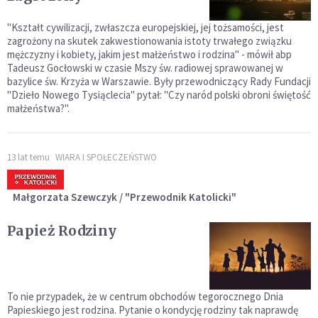
"Kształt cywilizacji, zwłaszcza europejskiej, jej tożsamości, jest
zagrożony na skutek zakwestionowania istoty trwałego związku
mężczyzny i kobiety, jakim jest małżeństwo i rodzina" - mówił abp
Tadeusz Gocłowski w czasie Mszy św. radiowej sprawowanej w
bazylice św. Krzyża w Warszawie. Były przewodniczący Rady Fundacji
"Dzieło Nowego Tysiąclecia" pytał: "Czy naród polski obroni świętość
małżeństwa?".
13 lat temu
WIARA I SPOŁECZEŃSTWO
Małgorzata Szewczyk / "Przewodnik Katolicki"
Papież Rodziny
To nie przypadek, że w centrum obchodów tegorocznego Dnia
Papieskiego jest rodzina. Pytanie o kondycję rodziny tak naprawdę