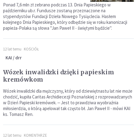
Ponad 7,6 mln zł zebrano podczas 13. Dnia Papieskiego w
październiku ub.r. Fundusze zostaną przeznaczone na
stypendystów Fundacji Dzieła Nowego Tysiąclecia. Hasłem
kolejnego Dnia Papieskiego, który odbędzie się w roku kanonizacji
papieża-Polaka są słowa "Jan Paweł II - świętymi bądźcie".
12 lat temu
KOŚCIÓŁ
KAI / drr
Wózek inwalidzki dzięki papieskim
kremówkom
Wózek inwalidzki dla mężczyzny, który od dziewiętnastu lat nie może
chodzić, kupiła Caritas Archidiecezji Poznańskiej z rozprowadzanych
w Dzień Papieski kremówek. ‒ Jest to prawdziwa wyobraźnia
miłosierdzia, o którą apelował tak często bł. Jan Paweł II - mówi KAI
ks. Tomasz Ren.
12 lat temu
KOMENTARZE