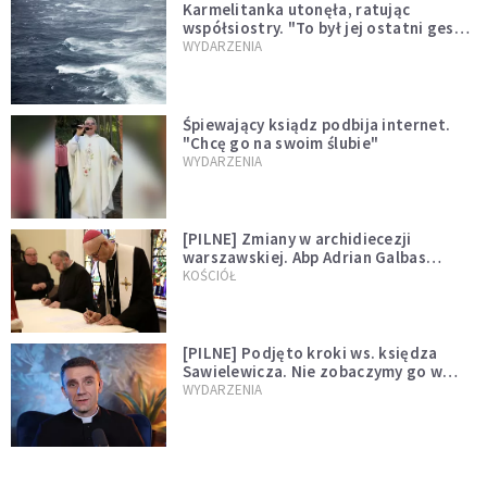
Karmelitanka utonęła, ratując
współsiostry. "To był jej ostatni gest
miłości"
WYDARZENIA
Śpiewający ksiądz podbija internet.
"Chcę go na swoim ślubie"
WYDARZENIA
[PILNE] Zmiany w archidiecezji
warszawskiej. Abp Adrian Galbas
wręczył dekrety nowym proboszczom
KOŚCIÓŁ
[PILNE] Podjęto kroki ws. księdza
Sawielewicza. Nie zobaczymy go w
mediach
WYDARZENIA