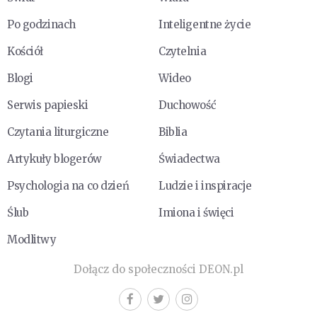
Po godzinach
Inteligentne życie
Kościół
Czytelnia
Blogi
Wideo
Serwis papieski
Duchowość
Czytania liturgiczne
Biblia
Artykuły blogerów
Świadectwa
Psychologia na co dzień
Ludzie i inspiracje
Ślub
Imiona i święci
Modlitwy
Dołącz do społeczności DEON.pl