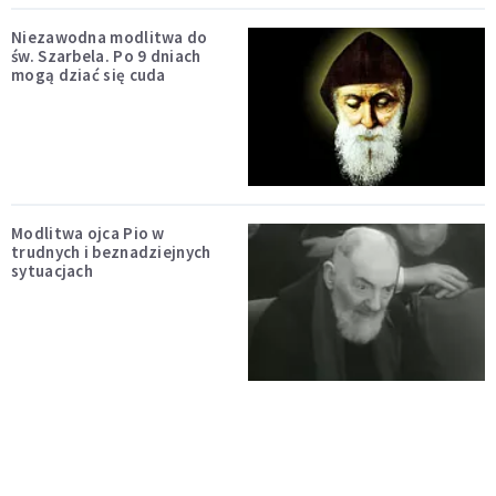
Niezawodna modlitwa do
św. Szarbela. Po 9 dniach
mogą dziać się cuda
Modlitwa ojca Pio w
trudnych i beznadziejnych
sytuacjach