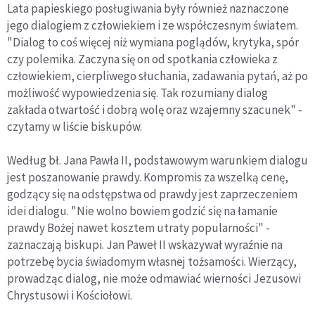
Lata papieskiego posługiwania były również naznaczone
jego dialogiem z człowiekiem i ze współczesnym światem.
"Dialog to coś więcej niż wymiana poglądów, krytyka, spór
czy polemika. Zaczyna się on od spotkania człowieka z
człowiekiem, cierpliwego słuchania, zadawania pytań, aż po
możliwość wypowiedzenia się. Tak rozumiany dialog
zakłada otwartość i dobrą wolę oraz wzajemny szacunek" -
czytamy w liście biskupów.
Według bł. Jana Pawła II, podstawowym warunkiem dialogu
jest poszanowanie prawdy. Kompromis za wszelką cenę,
godzący się na odstępstwa od prawdy jest zaprzeczeniem
idei dialogu. "Nie wolno bowiem godzić się na łamanie
prawdy Bożej nawet kosztem utraty popularności" -
zaznaczają biskupi. Jan Paweł II wskazywał wyraźnie na
potrzebę bycia świadomym własnej tożsamości. Wierzący,
prowadząc dialog, nie może odmawiać wierności Jezusowi
Chrystusowi i Kościołowi.