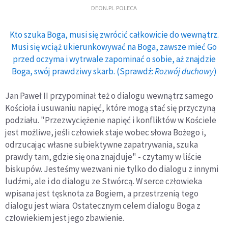
DEON.PL POLECA
Kto szuka Boga, musi się zwrócić całkowicie do wewnątrz.
Musi się wciąż ukierunkowywać na Boga, zawsze mieć Go
przed oczyma i wytrwale zapominać o sobie, aż znajdzie
Boga, swój prawdziwy skarb. (Sprawdź:
Rozwój duchowy
)
Jan Paweł II przypominał też o dialogu wewnątrz samego
Kościoła i usuwaniu napięć, które mogą stać się przyczyną
podziału. "Przezwyciężenie napięć i konfliktów w Kościele
jest możliwe, jeśli człowiek staje wobec słowa Bożego i,
odrzucając własne subiektywne zapatrywania, szuka
prawdy tam, gdzie się ona znajduje" - czytamy w liście
biskupów. Jesteśmy wezwani nie tylko do dialogu z innymi
ludźmi, ale i do dialogu ze Stwórcą. W serce człowieka
wpisana jest tęsknota za Bogiem, a przestrzenią tego
dialogu jest wiara. Ostatecznym celem dialogu Boga z
człowiekiem jest jego zbawienie.