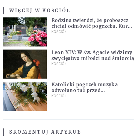
WIĘCEJ W:
KOŚCIÓŁ
Rodzina twierdzi, że proboszcz
chciał odmówić pogrzebu. Kuria
zapowiada wyjaśnienia
KOŚCIÓŁ
Leon XIV: W św. Agacie widzimy
zwycięstwo miłości nad śmiercią
KOŚCIÓŁ
Katolicki pogrzeb muzyka
odwołano tuż przed
uroczystością. Powodem była
KOŚCIÓŁ
przynależność do masonerii
SKOMENTUJ ARTYKUŁ