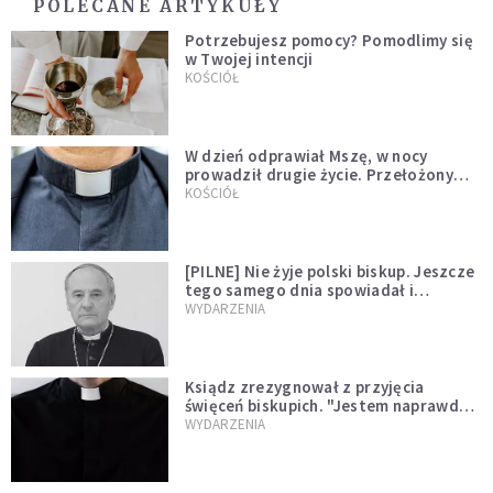
POLECANE ARTYKUŁY
Potrzebujesz pomocy? Pomodlimy się
w Twojej intencji
KOŚCIÓŁ
W dzień odprawiał Mszę, w nocy
prowadził drugie życie. Przełożony
kazał mu opuścić zakon
KOŚCIÓŁ
[PILNE] Nie żyje polski biskup. Jeszcze
tego samego dnia spowiadał i
sprawował Mszę świętą
WYDARZENIA
Ksiądz zrezygnował z przyjęcia
święceń biskupich. "Jestem naprawdę
niegodny"
WYDARZENIA