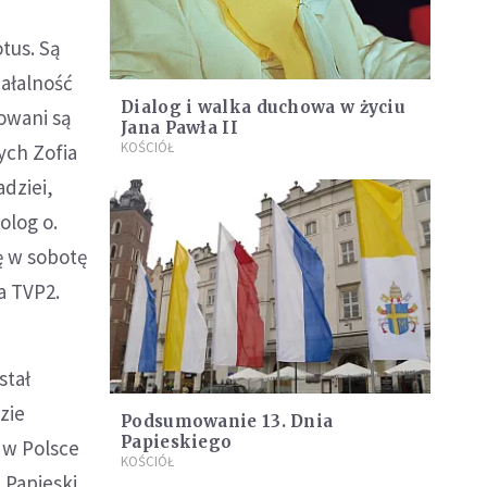
tus. Są
ałalność
Dialog i walka duchowa w życiu
owani są
Jana Pawła II
KOŚCIÓŁ
wych Zofia
dziei,
olog o.
ę w sobotę
a TVP2.
stał
zie
Podsumowanie 13. Dnia
Papieskiego
 w Polsce
KOŚCIÓŁ
 Papieski