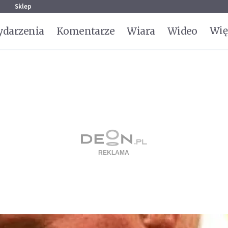
g
Sklep
Wię
darzenia
Komentarze
Wiara
Wideo