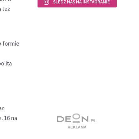
ŚLEDŹ NAS NA INSTAGRAMIE
 też
w formie
olita
ez
. 16 na