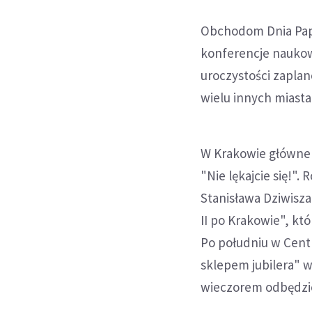
Obchodom Dnia Pap
konferencje naukow
uroczystości zapla
wielu innych miasta
W Krakowie główne 
"Nie lękajcie się!"
Stanisława Dziwisz
II po Krakowie", kt
Po południu w Cent
sklepem jubilera" 
wieczorem odbędzie