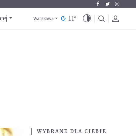
11
°
cej
Warszawa
WYBRANE DLA CIEBIE