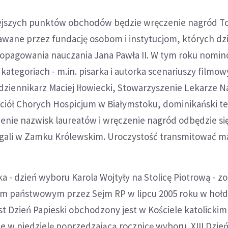
jszych punktów obchodów będzie wręczenie nagród To
awane przez fundację osobom i instytucjom, których dzi
propagowania nauczania Jana Pawła II. W tym roku nomin
 kategoriach - m.in. pisarka i autorka scenariuszy filmo
ziennikarz Maciej Iłowiecki, Stowarzyszenie Lekarze Na
ciół Chorych Hospicjum w Białymstoku, dominikański te
zenie nazwisk laureatów i wręczenie nagród odbędzie si
 gali w Zamku Królewskim. Uroczystość transmitować m
a - dzień wyboru Karola Wojtyły na Stolicę Piotrową - zo
m państwowym przez Sejm RP w lipcu 2005 roku w hołd
t Dzień Papieski obchodzony jest w Kościele katolickim
e w niedzielę poprzedzającą rocznicę wyboru. XIII Dzień