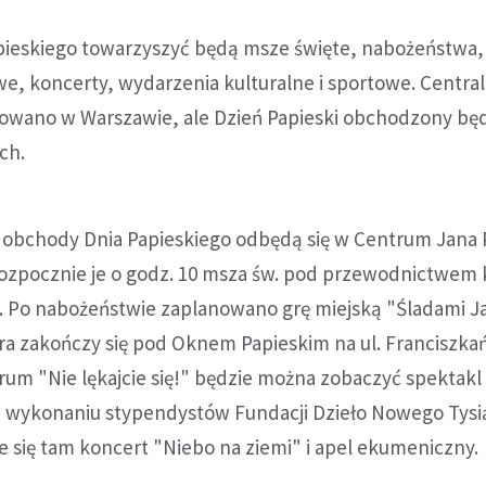
ieskiego towarzyszyć będą msze święte, nabożeństwa,
e, koncerty, wydarzenia kulturalne i sportowe. Centra
nowano w Warszawie, ale Dzień Papieski obchodzony będ
ch.
obchody Dnia Papieskiego odbędą się w Centrum Jana P
. Rozpocznie je o godz. 10 msza św. pod przewodnictwem 
a. Po nabożeństwie zaplanowano grę miejską "Śladami J
óra zakończy się pod Oknem Papieskim na ul. Franciszkańs
rum "Nie lękajcie się!" będzie można zobaczyć spektakl
w wykonaniu stypendystów Fundacji Dzieło Nowego Tysią
 się tam koncert "Niebo na ziemi" i apel ekumeniczny.