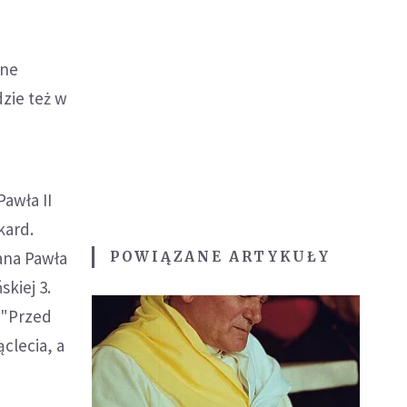
lne
zie też w
awła II
kard.
ana Pawła
POWIĄZANE ARTYKUŁY
kiej 3.
 "Przed
clecia, a