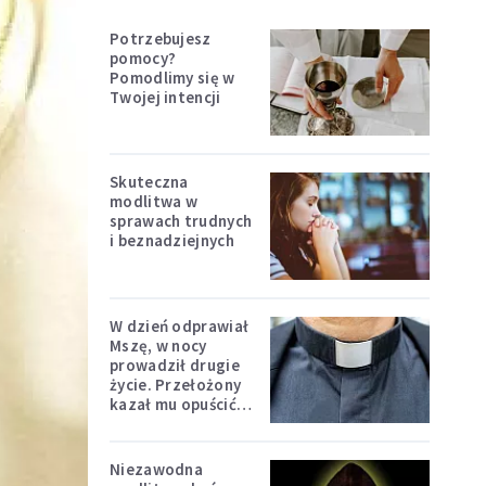
Potrzebujesz
pomocy?
Pomodlimy się w
Twojej intencji
Skuteczna
modlitwa w
sprawach trudnych
i beznadziejnych
W dzień odprawiał
Mszę, w nocy
prowadził drugie
życie. Przełożony
kazał mu opuścić
zakon
Niezawodna