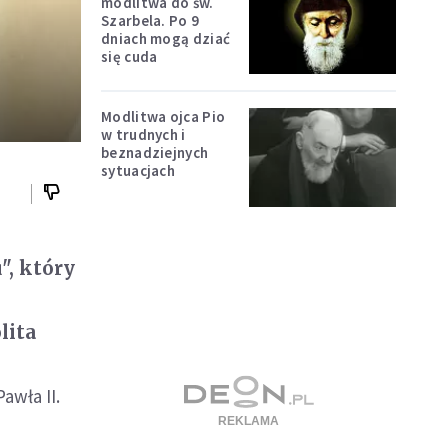
modlitwa do św.
Szarbela. Po 9
dniach mogą dziać
się cuda
Modlitwa ojca Pio
w trudnych i
beznadziejnych
sytuacjach
", który
lita
awła II.