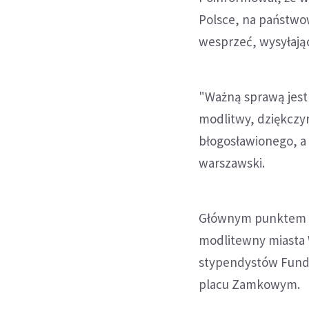
Polsce, na państwo
wesprzeć, wysyłają
"Ważną sprawą jest
modlitwy, dziękczyn
błogosławionego, a 
warszawski.
Głównym punktem n
modlitewny miasta 
stypendystów Fundac
placu Zamkowym.