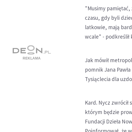
"Musimy pamiętać, ż
czasu, gdy byli dzie
latkowie, mają bardz
wcale" - podkreślił 
Jak mówił metropoli
pomnik Jana Pawła I
Tysiąclecia dla uzdo
Kard. Nycz zwrócił 
którym będzie prow
Fundacji Dzieła Nowe
Poinformował, że w