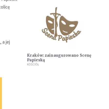
olicę
 a jej
Kraków: zainaugurowano Scenę
Papieską
KOŚCIÓŁ