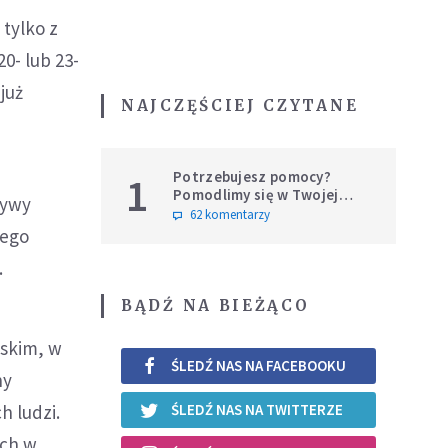
 tylko z
20- lub 23-
już
NAJCZĘŚCIEJ CZYTANE
Potrzebujesz pomocy?
1
Pomodlimy się w Twojej
żywy
intencji
62 komentarzy
wego
.
BĄDŹ NA BIEŻĄCO
eskim, w
ŚLEDŹ NAS NA FACEBOOKU
ny
h ludzi.
ŚLEDŹ NAS NA TWITTERZE
ach w