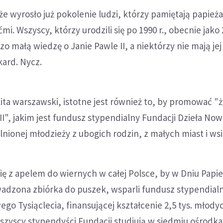
e wyrosło już pokolenie ludzi, którzy pamiętają papieża
ćmi. Wszyscy, którzy urodzili się po 1990 r., obecnie jako 
o małą wiedzę o Janie Pawle II, a niektórzy nie mają jej 
kard. Nycz.
ta warszawski, istotne jest również to, by promować "
I", jakim jest fundusz stypendialny Fundacji Dzieła No
lnionej młodzieży z ubogich rodzin, z małych miast i wsi
się z apelem do wiernych w całej Polsce, by w Dniu Papi
adzona zbiórka do puszek, wsparli fundusz stypendial
go Tysiąclecia, finansującej kształcenie 2,5 tys. młodyc
szyscy stypendyści Fundacji studiują w siedmiu ośrodk