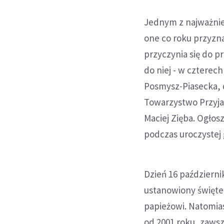
Jednym z najważnie
one co roku przyzn
przyczynia się do 
do niej - w czterech
Posmysz-Piasecka, d
Towarzystwo Przyja
Maciej Zięba. Ogłos
podczas uroczystej
Dzień 16 październik
ustanowiony święte
papieżowi. Natomias
od 2001 roku, zawsz