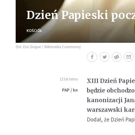
Dzień Papieski poc
KOŚCIÓŁ
(fot. Eric Draper / Wikimedia Commons)
12 lat temu
XIII Dzień Papie
będzie obchodzo
PAP / kn
kanonizacji Jan
warszawski kard
Dodał, że Dzień Papi