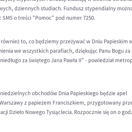
wych, dziennych studiach. Fundusz stypendialny można
c SMS o treści "Pomoc" pod numer 7250.
 również to, co będziemy przeżywać w Dniu Papieskim 
ienia we wszystkich parafiach, dziękując Panu Bogu za
niedługo za świętego Jana Pawła II" - powiedział metrop
iedzielnych obchodów Dnia Papieskiego będzie apel
Warszawy z papieżem Franciszkiem, przygotowany prz
ji Dzieło Nowego Tysiąclecia. Rozpocznie się on o godz