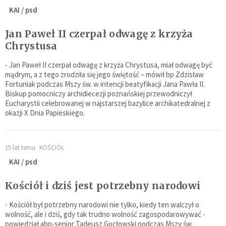
KAI / psd
Jan Paweł II czerpał odwagę z krzyża
Chrystusa
- Jan Paweł II czerpał odwagę z krzyża Chrystusa, miał odwagę być
mądrym, a z tego zrodziła się jego świętość – mówił bp Zdzisław
Fortuniak podczas Mszy św. w intencji beatyfikacji Jana Pawła II.
Biskup pomocniczy archidiecezji poznańskiej przewodniczył
Eucharystii celebrowanej w najstarszej bazylice archikatedralnej z
okazji X Dnia Papieskiego.
15 lat temu
KOŚCIÓŁ
KAI / psd
Kościół i dziś jest potrzebny narodowi
- Kościół był potrzebny narodowi nie tylko, kiedy ten walczył o
wolność, ale i dziś, gdy tak trudno wolność zagospodarowywać -
powiedział abp-senior Tadeusz Gocłowski podczas Mszy św.