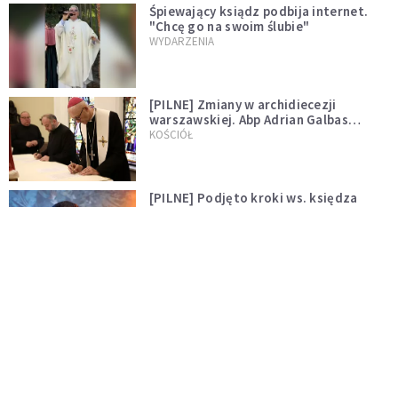
Śpiewający ksiądz podbija internet.
"Chcę go na swoim ślubie"
WYDARZENIA
[PILNE] Zmiany w archidiecezji
warszawskiej. Abp Adrian Galbas
wręczył dekrety nowym proboszczom
KOŚCIÓŁ
[PILNE] Podjęto kroki ws. księdza
Sawielewicza. Nie zobaczymy go w
mediach
WYDARZENIA