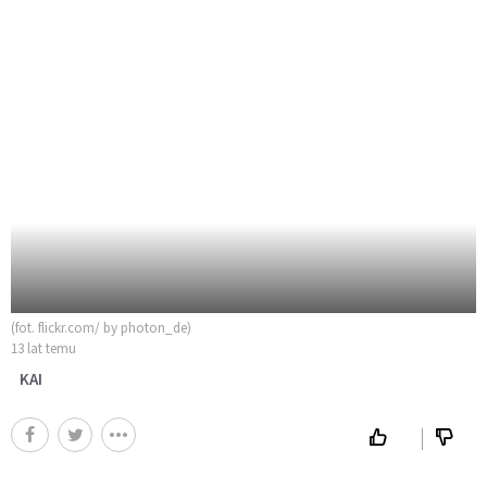
(fot. flickr.com/ by photon_de)
13 lat temu
KAI