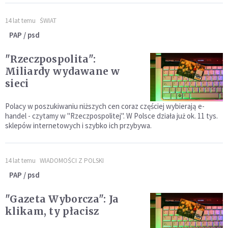
14 lat temu
ŚWIAT
PAP / psd
"Rzeczpospolita":
Miliardy wydawane w
sieci
Polacy w poszukiwaniu niższych cen coraz częściej wybierają e-
handel - czytamy w "Rzeczpospolitej". W Polsce działa już ok. 11 tys.
sklepów internetowych i szybko ich przybywa.
14 lat temu
WIADOMOŚCI Z POLSKI
PAP / psd
"Gazeta Wyborcza": Ja
klikam, ty płacisz