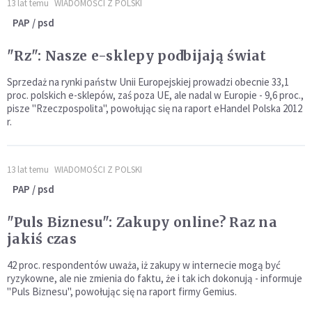
13 lat temu
WIADOMOŚCI Z POLSKI
PAP / psd
"Rz": Nasze e-sklepy podbijają świat
Sprzedaż na rynki państw Unii Europejskiej prowadzi obecnie 33,1
proc. polskich e-sklepów, zaś poza UE, ale nadal w Europie - 9,6 proc.,
pisze "Rzeczpospolita", powołując się na raport eHandel Polska 2012
r.
13 lat temu
WIADOMOŚCI Z POLSKI
PAP / psd
"Puls Biznesu": Zakupy online? Raz na
jakiś czas
42 proc. respondentów uważa, iż zakupy w internecie mogą być
ryzykowne, ale nie zmienia do faktu, że i tak ich dokonują - informuje
"Puls Biznesu", powołując się na raport firmy Gemius.