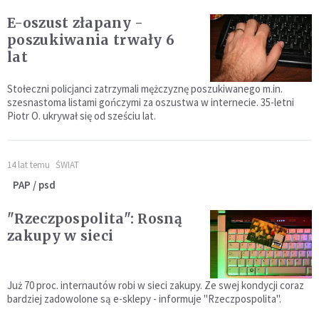
E-oszust złapany -
poszukiwania trwały 6
lat
Stołeczni policjanci zatrzymali mężczyznę poszukiwanego m.in.
szesnastoma listami gończymi za oszustwa w internecie. 35-letni
Piotr O. ukrywał się od sześciu lat.
14 lat temu
ŚWIAT
PAP / psd
"Rzeczpospolita": Rosną
zakupy w sieci
Już 70 proc. internautów robi w sieci zakupy. Ze swej kondycji coraz
bardziej zadowolone są e-sklepy - informuje "Rzeczpospolita".