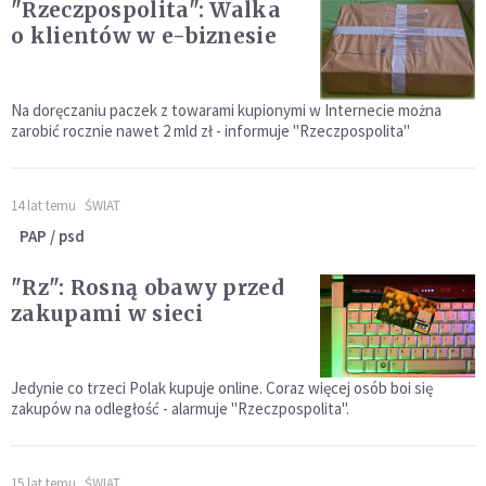
"Rzeczpospolita": Walka
o klientów w e-biznesie
Na doręczaniu paczek z towarami kupionymi w Internecie można
zarobić rocznie nawet 2 mld zł - informuje "Rzeczpospolita"
14 lat temu
ŚWIAT
PAP / psd
"Rz": Rosną obawy przed
zakupami w sieci
Jedynie co trzeci Polak kupuje online. Coraz więcej osób boi się
zakupów na odległość - alarmuje "Rzeczpospolita".
15 lat temu
ŚWIAT