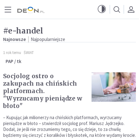
Przejdź do menu głównego
Przejdź do treści
#e-handel
Najnowsze
Najpopularniejsze
1 rok temu
ŚWIAT
PAP / tk
Socjolog ostro o
zakupach na chińskich
platformach.
"Wyrzucamy pieniądze w
błoto"
– Kupując jak milionerzy na chińskich platformach, wyrzucamy
pieniądze w błoto – stwierdził socjolog prof. Mariusz Jędrzejko.
Dodał, że jeśli nie zrozumiemy tego, co się dzieje, to za chwilę
będziemy się cieszyć z koralików i błyskotek, na które wydamy krocie.