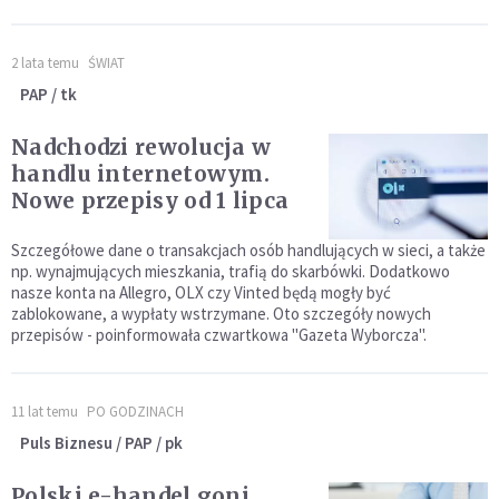
2 lata temu
ŚWIAT
PAP / tk
Nadchodzi rewolucja w
handlu internetowym.
Nowe przepisy od 1 lipca
Szczegółowe dane o transakcjach osób handlujących w sieci, a także
np. wynajmujących mieszkania, trafią do skarbówki. Dodatkowo
nasze konta na Allegro, OLX czy Vinted będą mogły być
zablokowane, a wypłaty wstrzymane. Oto szczegóły nowych
przepisów - poinformowała czwartkowa "Gazeta Wyborcza".
11 lat temu
PO GODZINACH
Puls Biznesu / PAP / pk
Polski e-handel goni