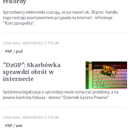
rekordy
Sprzedawcy elektroniki szacują, że już nawet ok. 20 proc. handlu
tego rodzaju asortymentem przypada na internet - informuje
"Rzeczpospolita".
14 lat temu
WIADOMOŚCI Z POLSKI
PAP / psd
"DzGP": Skarbówka
sprawdzi obrót w
internecie
Spóźniona legalizacja e-sprzedaży może oznaczać problemy, a na
pewno kontrolę fiskusa - donosi "Dziennik Gazeta Prawna".
14 lat temu
WIADOMOŚCI Z POLSKI
PAP / wm