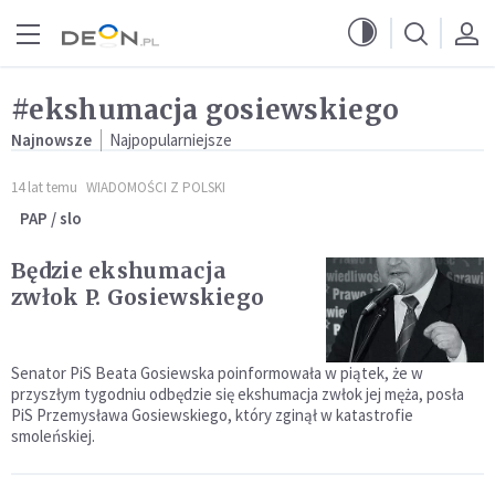
Przejdź do menu głównego
Przejdź do treści
#ekshumacja gosiewskiego
Najnowsze
Najpopularniejsze
14 lat temu
WIADOMOŚCI Z POLSKI
PAP / slo
Będzie ekshumacja
zwłok P. Gosiewskiego
Senator PiS Beata Gosiewska poinformowała w piątek, że w
przyszłym tygodniu odbędzie się ekshumacja zwłok jej męża, posła
PiS Przemysława Gosiewskiego, który zginął w katastrofie
smoleńskiej.