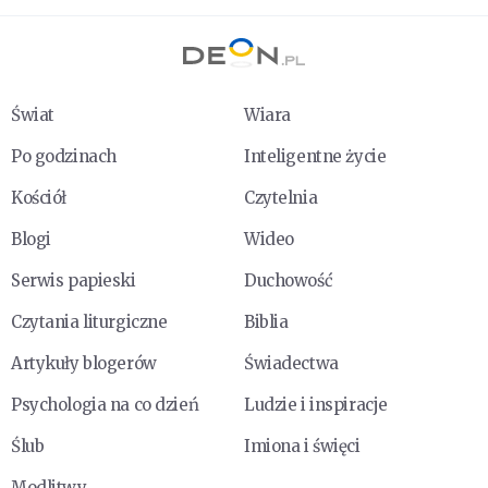
Świat
Wiara
Po godzinach
Inteligentne życie
Kościół
Czytelnia
Blogi
Wideo
Serwis papieski
Duchowość
Czytania liturgiczne
Biblia
Artykuły blogerów
Świadectwa
Psychologia na co dzień
Ludzie i inspiracje
Ślub
Imiona i święci
Modlitwy