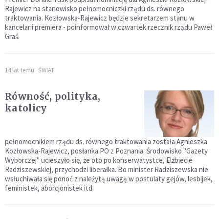
Rajewicz na stanowisko pełnomocniczki rządu ds. równego
traktowania. Kozłowska-Rajewicz będzie sekretarzem stanu w
kancelarii premiera - poinformował w czwartek rzecznik rządu Paweł
Graś.
14 lat temu
ŚWIAT
Równość, polityka,
katolicy
pełnomocnikiem rządu ds. równego traktowania została Agnieszka
Kozłowska-Rajewicz, posłanka PO z Poznania. Środowisko "Gazety
Wyborczej" ucieszyło się, że oto po konserwatystce, Elżbiecie
Radziszewskiej, przychodzi liberałka. Bo minister Radziszewska nie
wsłuchiwała się ponoć z należytą uwagą w postulaty gejów, lesbijek,
feministek, aborcjonistek itd.