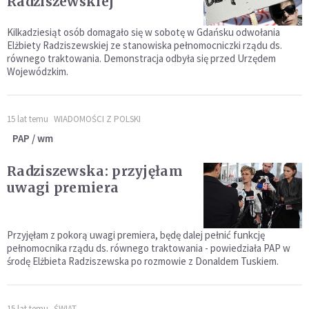
Radziszewskiej
Kilkadziesiąt osób domagało się w sobotę w Gdańsku odwołania
Elżbiety Radziszewskiej ze stanowiska pełnomocniczki rządu ds.
równego traktowania. Demonstracja odbyła się przed Urzędem
Wojewódzkim.
15 lat temu
WIADOMOŚCI Z POLSKI
PAP / wm
Radziszewska: przyjęłam
uwagi premiera
Przyjęłam z pokorą uwagi premiera, będę dalej pełnić funkcję
pełnomocnika rządu ds. równego traktowania - powiedziała PAP w
środę Elżbieta Radziszewska po rozmowie z Donaldem Tuskiem.
15 lat temu
ŚWIAT