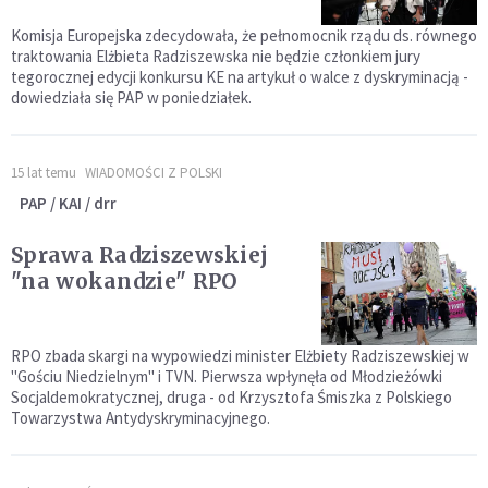
Komisja Europejska zdecydowała, że pełnomocnik rządu ds. równego
traktowania Elżbieta Radziszewska nie będzie członkiem jury
tegorocznej edycji konkursu KE na artykuł o walce z dyskryminacją -
dowiedziała się PAP w poniedziałek.
15 lat temu
WIADOMOŚCI Z POLSKI
PAP / KAI / drr
Sprawa Radziszewskiej
"na wokandzie" RPO
RPO zbada skargi na wypowiedzi minister Elżbiety Radziszewskiej w
"Gościu Niedzielnym" i TVN. Pierwsza wpłynęła od Młodzieżówki
Socjaldemokratycznej, druga - od Krzysztofa Śmiszka z Polskiego
Towarzystwa Antydyskryminacyjnego.