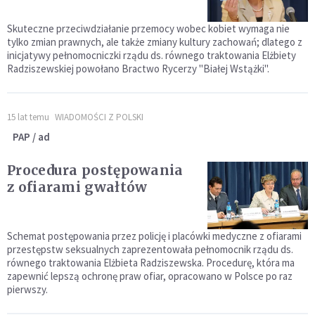
Skuteczne przeciwdziałanie przemocy wobec kobiet wymaga nie
tylko zmian prawnych, ale także zmiany kultury zachowań; dlatego z
inicjatywy pełnomocniczki rządu ds. równego traktowania Elżbiety
Radziszewskiej powołano Bractwo Rycerzy "Białej Wstążki".
15 lat temu
WIADOMOŚCI Z POLSKI
PAP / ad
Procedura postępowania
z ofiarami gwałtów
Schemat postępowania przez policję i placówki medyczne z ofiarami
przestępstw seksualnych zaprezentowała pełnomocnik rządu ds.
równego traktowania Elżbieta Radziszewska. Procedurę, która ma
zapewnić lepszą ochronę praw ofiar, opracowano w Polsce po raz
pierwszy.