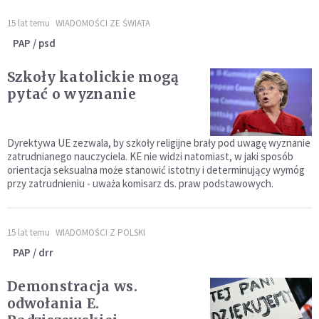
15 lat temu
WIADOMOŚCI ZE ŚWIATA
PAP / psd
Szkoły katolickie mogą
pytać o wyznanie
Dyrektywa UE zezwala, by szkoły religijne brały pod uwagę wyznanie
zatrudnianego nauczyciela. KE nie widzi natomiast, w jaki sposób
orientacja seksualna może stanowić istotny i determinujący wymóg
przy zatrudnieniu - uważa komisarz ds. praw podstawowych.
15 lat temu
WIADOMOŚCI Z POLSKI
PAP / drr
Demonstracja ws.
odwołania E.