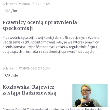
12 lat temu
WIADOMOŚCI Z POLSKI
PAP / kn
Prawnicy ocenią uprawnienia
speckomisji
Przewodnicząca sejmowej komisji ds. służb specjalnych Elżbieta
Radziszewska (PO) poinformowała PAP, że we wtorek prawnicy
ocenią konstytucyjność propozycji zmian w regulaminie Sejmu,
dotyczących m.in. nadania speckomisji uprawnień śledczych.
14 lat temu
WIADOMOŚCI Z POLSKI
PAP / slo
Kozłowska-Rajewicz
zastąpi Radziszewską
Premier Donald Tusk podpisał nominację dla Agnieszki Kozłowskiej-