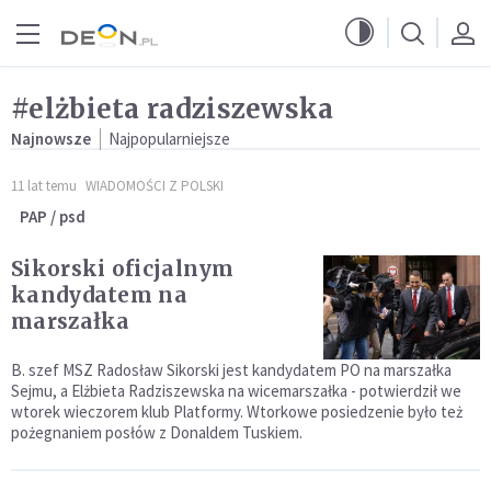
Przejdź do menu głównego
Przejdź do treści
#elżbieta radziszewska
Najnowsze
Najpopularniejsze
11 lat temu
WIADOMOŚCI Z POLSKI
PAP / psd
Sikorski oficjalnym
kandydatem na
marszałka
B. szef MSZ Radosław Sikorski jest kandydatem PO na marszałka
Sejmu, a Elżbieta Radziszewska na wicemarszałka - potwierdził we
wtorek wieczorem klub Platformy. Wtorkowe posiedzenie było też
pożegnaniem posłów z Donaldem Tuskiem.