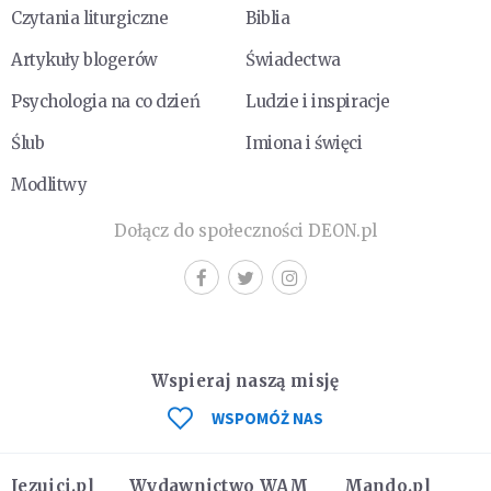
Czytania liturgiczne
Biblia
Artykuły blogerów
Świadectwa
Psychologia na co dzień
Ludzie i inspiracje
Ślub
Imiona i święci
Modlitwy
Dołącz do społeczności DEON.pl
Wspieraj naszą misję
WSPOMÓŻ NAS
Jezuici.pl
Wydawnictwo WAM
Mando.pl