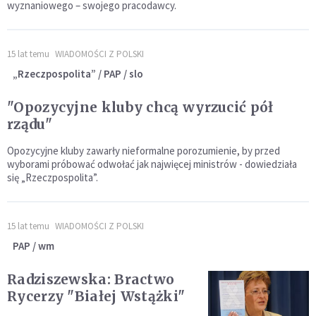
wyznaniowego – swojego pracodawcy.
15 lat temu
WIADOMOŚCI Z POLSKI
„Rzeczpospolita” / PAP / slo
"Opozycyjne kluby chcą wyrzucić pół
rządu"
Opozycyjne kluby zawarły nieformalne porozumienie, by przed
wyborami próbować odwołać jak najwięcej ministrów - dowiedziała
się „Rzeczpospolita”.
15 lat temu
WIADOMOŚCI Z POLSKI
PAP / wm
Radziszewska: Bractwo
Rycerzy "Białej Wstążki"