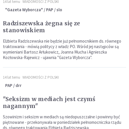
14 lat temu
WIADOMOŚCI Z POLSKI
"Gazeta Wyborcza" / PAP / slo
Radziszewska żegna się ze
stanowiskiem
Elżbieta Radziszewska nie będzie już pełnomocnikiem ds. równego
traktowania - mówią politycy z władz PO. Wśród jej następców są
wymieniani Bartosz Arłukowicz, Joanna Mucha i Agnieszka
Kozłowska-Rajewicz - ujawnia "Gazeta Wyborcza".
14 lat temu
WIADOMOŚCI Z POLSKI
PAP / drr
"Seksizm w mediach jest czymś
nagannym"
Szowinizm i seksizm w mediach są niedopuszczalne i powinny być
piętnowane - przekonywała w poniedziałek pełnomocniczka rządu
ds. równego traktowania Elżbieta Radziszewska.