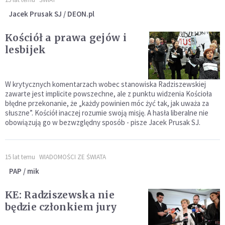
Jacek Prusak SJ / DEON.pl
Kościół a prawa gejów i
lesbijek
W krytycznych komentarzach wobec stanowiska Radziszewskiej
zawarte jest implicite powszechne, ale z punktu widzenia Kościoła
błędne przekonanie, że „każdy powinien móc żyć tak, jak uważa za
słuszne”. Kościół inaczej rozumie swoją misję. A hasła liberalne nie
obowiązują go w bezwzględny sposób - pisze Jacek Prusak SJ.
15 lat temu
WIADOMOŚCI ZE ŚWIATA
PAP / mik
KE: Radziszewska nie
będzie członkiem jury