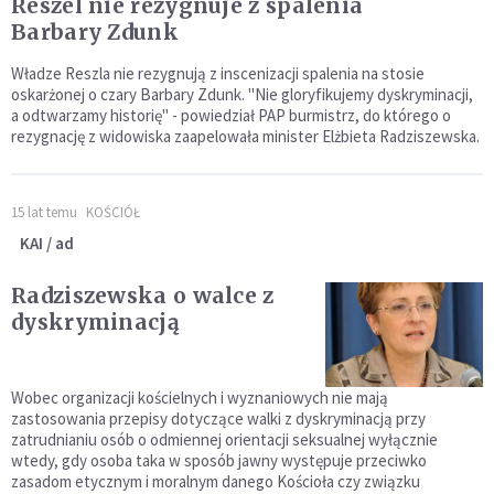
Reszel nie rezygnuje z spalenia
Barbary Zdunk
Władze Reszla nie rezygnują z inscenizacji spalenia na stosie
oskarżonej o czary Barbary Zdunk. "Nie gloryfikujemy dyskryminacji,
a odtwarzamy historię" - powiedział PAP burmistrz, do którego o
rezygnację z widowiska zaapelowała minister Elżbieta Radziszewska.
15 lat temu
KOŚCIÓŁ
KAI / ad
Radziszewska o walce z
dyskryminacją
Wobec organizacji kościelnych i wyznaniowych nie mają
zastosowania przepisy dotyczące walki z dyskryminacją przy
zatrudnianiu osób o odmiennej orientacji seksualnej wyłącznie
wtedy, gdy osoba taka w sposób jawny występuje przeciwko
zasadom etycznym i moralnym danego Kościoła czy związku