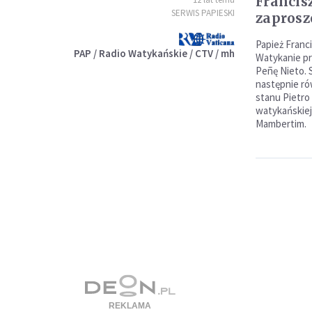
Francis
SERWIS PAPIESKI
zaprosz
Papież Franc
PAP / Radio Watykańskie / CTV / mh
Watykanie p
Peñę Nieto. 
następnie ró
stanu Pietro
watykańskiej
Mambertim.