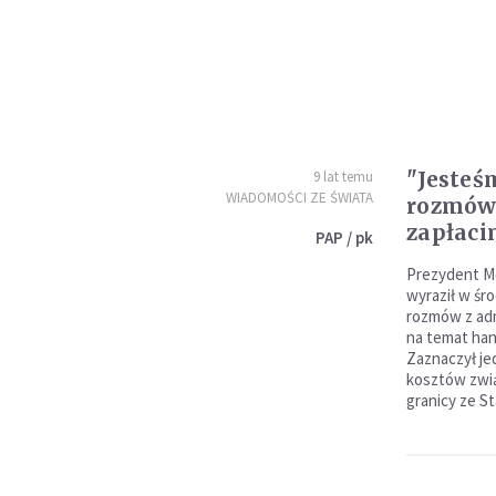
"Jesteś
9 lat temu
WIADOMOŚCI ZE ŚWIATA
rozmów 
zapłaci
PAP / pk
Prezydent M
wyraził w śr
rozmów z adm
na temat han
Zaznaczył jed
kosztów zwi
granicy ze S