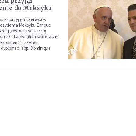
zek przyjął
enie do Meksyku
iszek przyjął 7 czerwca w
rezydenta Meksyku Enrique
Szef państwa spotkał się
wnież z kardynałem sekretarzem
 Parolinem i z szefem
 dyplomacji abp. Dominique