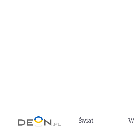
Świat
W