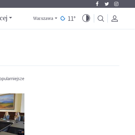
11
°
cej
Warszawa
opularniejsze