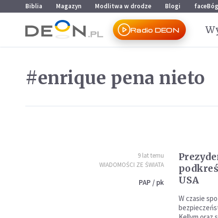
Przejdź do menu głównego
Przejdź do treści
Biblia
Magazyn
Modlitwa w drodze
Blogi
faceBó
Wy
Radio DEON
#enrique pena nieto
Prezyd
9 lat temu
WIADOMOŚCI ZE ŚWIATA
podkreś
USA
PAP / pk
W czasie spo
bezpieczeń
Kellym oraz