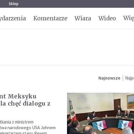
g
Sklep
Wię
darzenia
Komentarze
Wiara
Wideo
Najnowsze
Najp
ent Meksyku
la chęć dialogu z
tkania z ministrem
stwa narodowego USA Johnem
 sekretarzem stanu Rexem