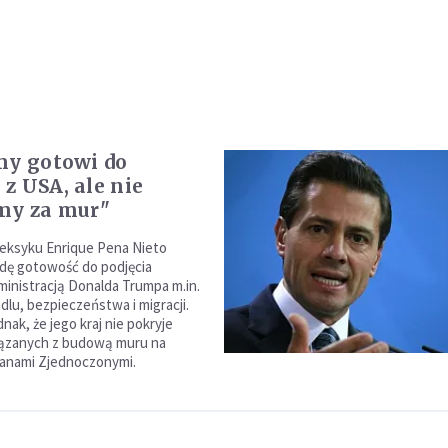
my gotowi do
z USA, ale nie
my za mur"
eksyku Enrique Pena Nieto
odę gotowość do podjęcia
inistracją Donalda Trumpa m.in.
dlu, bezpieczeństwa i migracji.
nak, że jego kraj nie pokryje
ązanych z budową muru na
tanami Zjednoczonymi.