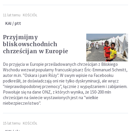
11 lat temu
KOŚCIÓŁ
KAI / ptt
Przyjmijmy
bliskowschodnich
chrześcijan w Europie
Do przyjęcia w Europie prześladowanych chrześcijan z Bliskiego
Wschodu wezwał popularny francuski pisarz Éric-Emmanuel Schmitt,
autor m.in. "Oskara i pani Róży". W swym wpisie na Facebooku
podkreślił, że doświadczają oni nie tylko dyskryminacji, ale wręcz
"nieprawdopodobnej przemocy", łącznie z wypędzaniem i zabijaniem.
Powołuje się na dane ONZ, z których wynika, że 150-200 mln
chrześcijan na świecie wystawionych jest na "wielkie
niebezpieczeństwo".
15 lat temu
KOŚCIÓŁ