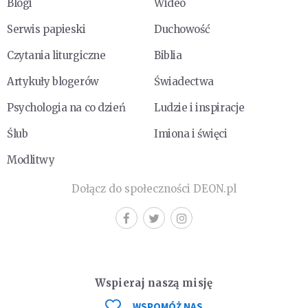
Blogi
Wideo
Serwis papieski
Duchowość
Czytania liturgiczne
Biblia
Artykuły blogerów
Świadectwa
Psychologia na co dzień
Ludzie i inspiracje
Ślub
Imiona i święci
Modlitwy
Dołącz do społeczności DEON.pl
Wspieraj naszą misję
WSPOMÓŻ NAS