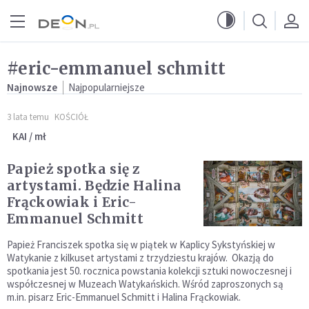
Przejdź do menu głównego
Przejdź do treści
#eric-emmanuel schmitt
Najnowsze
Najpopularniejsze
3 lata temu
KOŚCIÓŁ
KAI / mł
Papież spotka się z
artystami. Będzie Halina
Frąckowiak i Eric-
Emmanuel Schmitt
Papież Franciszek spotka się w piątek w Kaplicy Sykstyńskiej w
Watykanie z kilkuset artystami z trzydziestu krajów. Okazją do
spotkania jest 50. rocznica powstania kolekcji sztuki nowoczesnej i
współczesnej w Muzeach Watykańskich. Wśród zaproszonych są
m.in. pisarz Eric-Emmanuel Schmitt i Halina Frąckowiak.