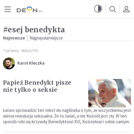
Przejdź do menu głównego
Przejdź do treści
#esej benedykta
Najnowsze
Najpopularniejsze
7 lat temu
MAGAZYN
Karol Kleczka
Papież Benedykt pisze
nie tylko o seksie
Łatwo sprowadzić ten tekst do nagłówka o tym, że wszystkiemu jest
winna rewolucja seksualna. Że to świat, a nie Kościół jest zły. W ten
sposób robi się krzywdę Benedyktowi XVI, Kościołowi i sobie samym.