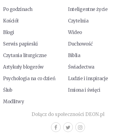
Po godzinach
Inteligentne życie
Kościół
Czytelnia
Blogi
Wideo
Serwis papieski
Duchowość
Czytania liturgiczne
Biblia
Artykuły blogerów
Świadectwa
Psychologia na co dzień
Ludzie i inspiracje
Ślub
Imiona i święci
Modlitwy
Dołącz do społeczności DEON.pl