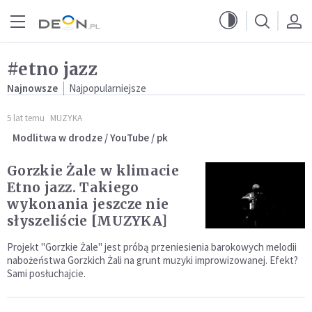
Przejdź do menu głównego
Przejdź do treści
#etno jazz
Najnowsze
Najpopularniejsze
5 lat temu
MUZYKA
Modlitwa w drodze / YouTube / pk
Gorzkie Żale w klimacie
Etno jazz. Takiego
wykonania jeszcze nie
słyszeliście [MUZYKA]
Projekt "Gorzkie Żale" jest próbą przeniesienia barokowych melodii
nabożeństwa Gorzkich Żali na grunt muzyki improwizowanej. Efekt?
Sami posłuchajcie.