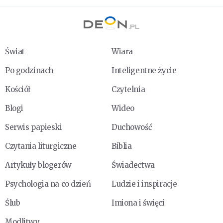
Świat
Wiara
Po godzinach
Inteligentne życie
Kościół
Czytelnia
Blogi
Wideo
Serwis papieski
Duchowość
Czytania liturgiczne
Biblia
Artykuły blogerów
Świadectwa
Psychologia na co dzień
Ludzie i inspiracje
Ślub
Imiona i święci
Modlitwy