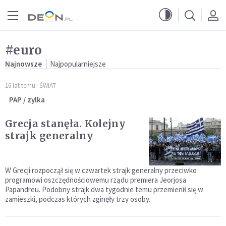
Przejdź do menu głównego
Przejdź do treści
#euro
Najnowsze
Najpopularniejsze
16 lat temu
ŚWIAT
PAP / zylka
Grecja stanęła. Kolejny
strajk generalny
W Grecji rozpoczął się w czwartek strajk generalny przeciwko
programowi oszczędnościowemu rządu premiera Jeorjosa
Papandreu. Podobny strajk dwa tygodnie temu przemienił się w
zamieszki, podczas których zginęły trzy osoby.