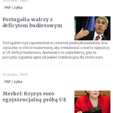
16 lat temu
ŚWIAT
PAP / zylka
Portugalia walczy z
deficytem budżetowym
Portugalski rząd zapowiedział w czwartek podwyżki podatków oraz
cięcia płac w sferze budżetowej, aby zredukować czwarty najwyższy
w UE deficyt budżetowy. Apelowali o to unijni liderzy, gdy na
początku tygodnia ogłaszali pakiet stabilizacyjny dla strefy euro.
16 lat temu
ŚWIAT
PAP / zylka
Merkel: Kryzys euro
egzystencjalną próbą UE