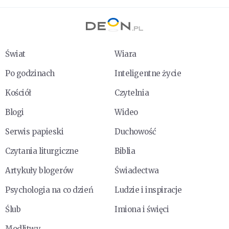
Świat
Wiara
Po godzinach
Inteligentne życie
Kościół
Czytelnia
Blogi
Wideo
Serwis papieski
Duchowość
Czytania liturgiczne
Biblia
Artykuły blogerów
Świadectwa
Psychologia na co dzień
Ludzie i inspiracje
Ślub
Imiona i święci
Modlitwy