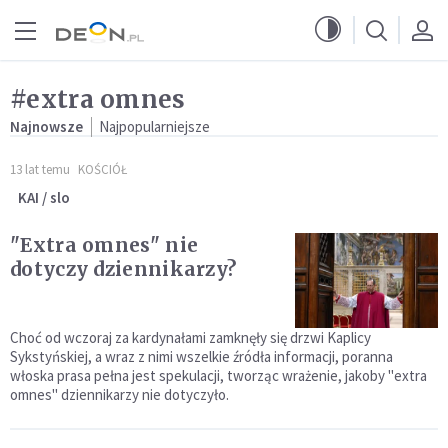
Przejdź do menu głównego
Przejdź do treści
#extra omnes
Najnowsze
Najpopularniejsze
13 lat temu
KOŚCIÓŁ
KAI / slo
"Extra omnes" nie
dotyczy dziennikarzy?
Choć od wczoraj za kardynałami zamknęły się drzwi Kaplicy
Sykstyńskiej, a wraz z nimi wszelkie źródła informacji, poranna
włoska prasa pełna jest spekulacji, tworząc wrażenie, jakoby "extra
omnes" dziennikarzy nie dotyczyło.