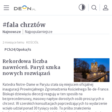
Przejdź do menu głównego
Przejdź do treści
#fala chrztów
Najnowsze
Najpopularniejsze
2 miesiące temu
KOŚCIÓŁ
PCh24/Opoka/łs
Rekordowa liczba
nawróceń. Paryż szuka
nowych rozwiązań
Katedra Notre-Dame w Paryżu stała się miejscem oficjalnej
inauguracji Prowincjalnego Zgromadzenia Kościelnego Île-de-France.
Biskupi dziewięciu diecezji reagują w ten sposób na
bezprecedensowy, masowy napływ dorosłych osób proszących o
chrzest. W szerokich konsultacjach poprzedzających to wydarzenie
wzięło udział ponad 30 tysięcy osób. To próba znalezienia