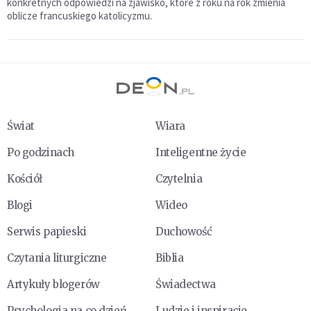
konkretnych odpowiedzi na zjawisko, które z roku na rok zmienia
oblicze francuskiego katolicyzmu.
Świat
Wiara
Po godzinach
Inteligentne życie
Kościół
Czytelnia
Blogi
Wideo
Serwis papieski
Duchowość
Czytania liturgiczne
Biblia
Artykuły blogerów
Świadectwa
Psychologia na co dzień
Ludzie i inspiracje