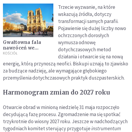
Trzecie wyzwanie, na które
wskazują źródła, dotyczy
transformacji samych parafii.
Pojawienie się dużej liczby nowo
ochrzczonych dorosłych
wymusza odnowę
Gwałtowna fala
nawróceń we
dotychczasowych metod
Francji. Kościół
KOŚCIÓŁ
działania i otwarcie się na nową
debatuje jak sobie z
energię, którą przynoszą neofici. Biskupi uznają to zjawisko
nią radzić
za budzące nadzieję, ale wymagające głębokiego
przemyślenia dotychczasowych praktyk duszpasterskich.
Harmonogram zmian do 2027 roku
Otwarcie obrad w minioną niedzielę 31 maja rozpoczęło
decydującą fazę procesu. Zgromadzenie ma się spotkać
trzykrotnie do wiosny 2027 roku. Jeszcze w nadchodzących
tygodniach komitet sterujący przygotuje
instrumentum