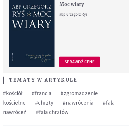
Moc wiary
abp Grzegorz Ryś
SPRAWDŹ CENĘ
TEMATY W ARTYKULE
#kościół
#francja
#zgromadzenie
kościelne
#chrzty
#nawrócenia
#fala
nawróceń
#fala chrztów