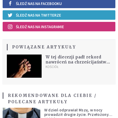
ŚLEDŹ NAS NA FACEBOOKU
ŚLEDŹ NAS NA TWITTERZE
ŚLEDŹ NAS NA INSTAGRAMIE
POWIĄZANE ARTYKUŁY
W tej diecezji padł rekord
nawróceń na chrześcijaństwo.
Liczba konwertytów wzrosła
KOŚCIÓŁ
w ciągu czterech lat
trzykrotnie
REKOMENDOWANE DLA CIEBIE /
POLECANE ARTYKUŁY
W dzień odprawiał Mszę, w nocy
prowadził drugie życie. Przełożony