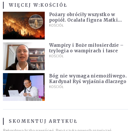
WIĘCEJ W:
KOŚCIÓŁ
Pożary obróciły wszystko w
popiół. Ocalała figura Matki
Bożej
KOŚCIÓŁ
Wampiry i Boże miłosierdzie –
trylogia o wampirach i łasce
KOŚCIÓŁ
Bóg nie wymaga niemożliwego.
Kardynał Ryś wyjaśnia dlaczego
KOŚCIÓŁ
SKOMENTUJ ARTYKUŁ
Rekordowa liczba nawróceń. Paryż szuka nowych rozwiązań