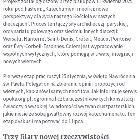
Projekt został ogłoszony przez biskupów 11 kwietnia 2025
roku pod hasłem: „Katechumeni i neofici: nowe
perspektywy dla życia naszego Kościoła w naszych
diecezjach”. Proces ten łączy siły archidiecezji paryskiej,
ordynariatu polowego oraz siedmiu innych diecezji:
Wersalu, Nanterre, Saint-Denis, Créteil, Meaux, Pontoise
oraz Évry-Corbeil-Essonnes. Celem jest wypracowanie
wspólnych wytycznych, które pomogą w trwałej integracji
nowych wiernych.
Pierwszy etap prac ruszył 25 stycznia, w święto Nawrócenia
św. Pawła. Polegał on na zbieraniu opinii i propozycji od
wiernych, kapłanów i samych neofitów. Jak informuje serwis
opoka.org.pl, ogromna liczba uczestników tych konsultacji
świadczy o wysokiej świadomości wyzwań duszpasterskich,
jakie niesie ze sobą gwałtowny rozwój katechumenatu. Ten
etap dyskusji ma potrwać do 1 lipca.
Trzy filary nowej rzeczywistości