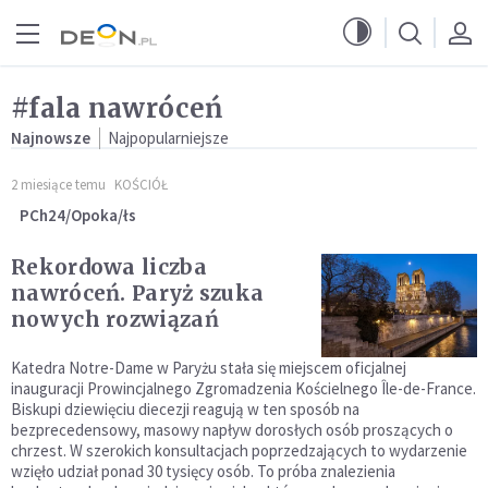
Przejdź do menu głównego
Przejdź do treści
#fala nawróceń
Najnowsze
Najpopularniejsze
2 miesiące temu
KOŚCIÓŁ
PCh24/Opoka/łs
Rekordowa liczba
nawróceń. Paryż szuka
nowych rozwiązań
Katedra Notre-Dame w Paryżu stała się miejscem oficjalnej
inauguracji Prowincjalnego Zgromadzenia Kościelnego Île-de-France.
Biskupi dziewięciu diecezji reagują w ten sposób na
bezprecedensowy, masowy napływ dorosłych osób proszących o
chrzest. W szerokich konsultacjach poprzedzających to wydarzenie
wzięło udział ponad 30 tysięcy osób. To próba znalezienia