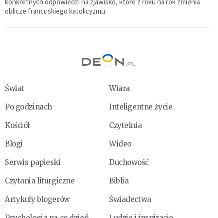
konkretnych odpowiedzi na zjawisko, które z roku na rok zmienia
oblicze francuskiego katolicyzmu.
Świat
Wiara
Po godzinach
Inteligentne życie
Kościół
Czytelnia
Blogi
Wideo
Serwis papieski
Duchowość
Czytania liturgiczne
Biblia
Artykuły blogerów
Świadectwa
Psychologia na co dzień
Ludzie i inspiracje