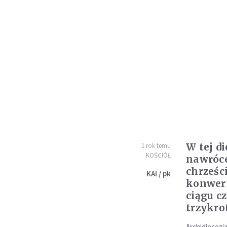
W tej di
1 rok temu
KOŚCIÓŁ
nawróc
chrześc
KAI / pk
konwer
ciągu cz
trzykro
Archidiecezj