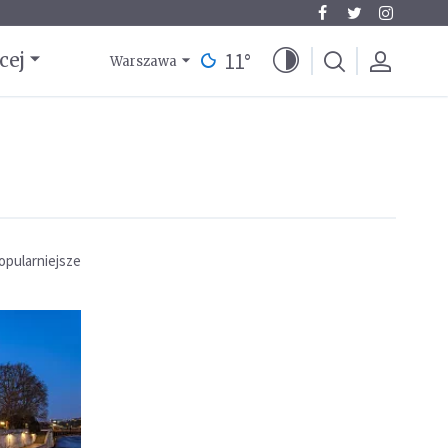
11
°
cej
Warszawa
opularniejsze