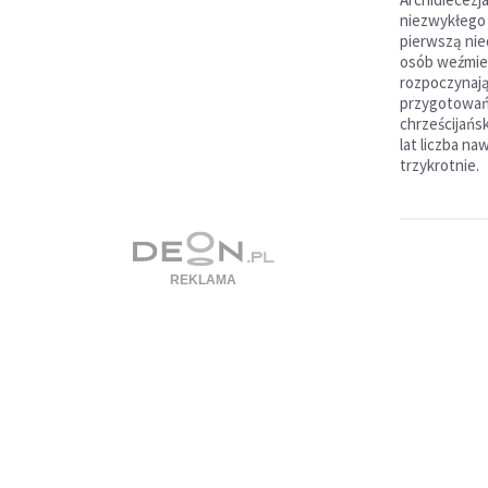
niezwykłego 
pierwszą nie
osób weźmie 
rozpoczynaj
przygotowań 
chrześcijańsk
lat liczba n
trzykrotnie.