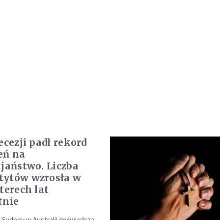
ecezji padł rekord
eń na
ijaństwo. Liczba
tytów wzrosła w
terech lat
tnie
a Sydney w Australii doświadcza