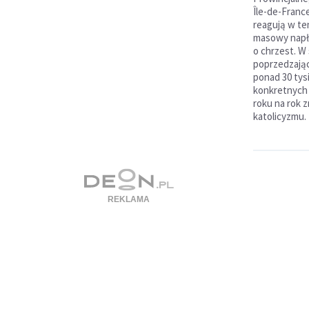
Île-de-France
reagują w t
masowy napł
o chrzest. W
poprzedzając
ponad 30 tys
konkretnych 
roku na rok 
katolicyzmu.