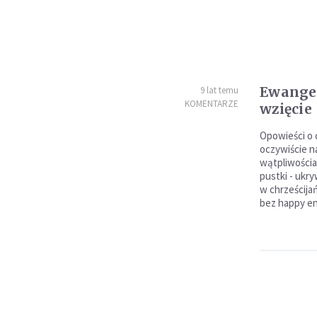
Ewange
9 lat temu
KOMENTARZE
wzięcie
Opowieści o 
oczywiście n
wątpliwościa
pustki - ukr
w chrześcijań
bez happy e