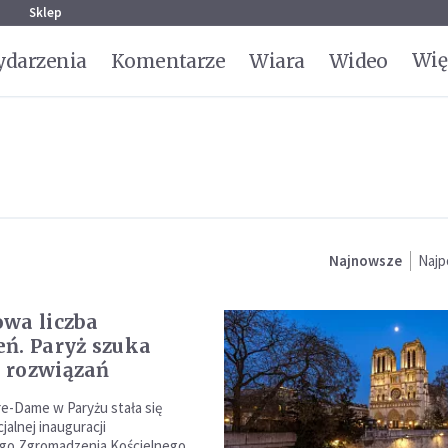
g
Sklep
Wię
darzenia
Komentarze
Wiara
Wideo
Najnowsze
Najp
wa liczba
ń. Paryż szuka
 rozwiązań
e-Dame w Paryżu stała się
jalnej inauguracji
ego Zgromadzenia Kościelnego