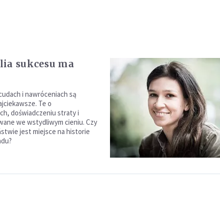
lia sukcesu ma
cudach i nawróceniach są
ajciekawsze. Te o
ch, doświadczeniu straty i
ywane we wstydliwym cieniu. Czy
stwie jest miejsce na historie
ndu?