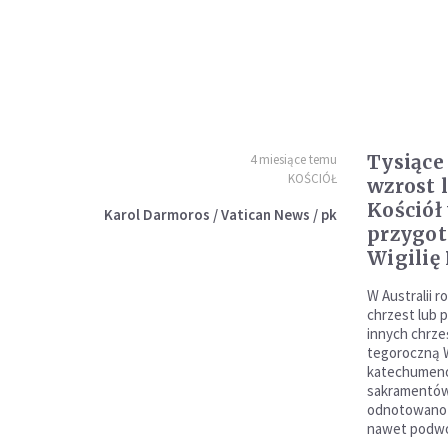
Tysiące
4 miesiące temu
KOŚCIÓŁ
wzrost 
Kościół
Karol Darmoros / Vatican News / pk
przygot
Wigilię
W Australii r
chrzest lub 
innych chrze
tegoroczną W
katechumenó
sakramentów i
odnotowano 
nawet podwoj