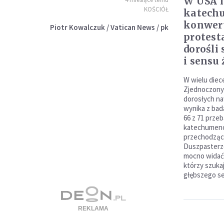
W USA 
KOŚCIÓŁ
katech
konwer
Piotr Kowalczuk / Vatican News / pk
protest
dorośli 
i sensu 
W wielu diec
Zjednoczonyc
dorosłych na
wynika z bad
66 z 71 prze
katechumenó
przechodzący
Duszpasterze
mocno widać
którzy szukaj
głębszego se