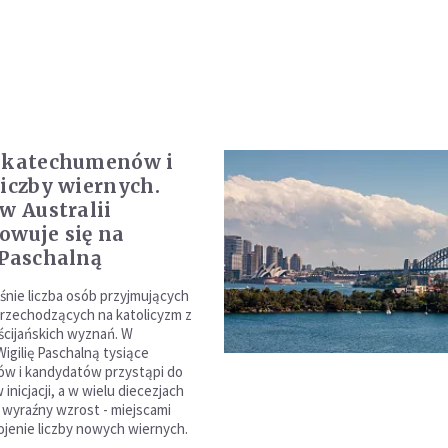
 katechumenów i
liczby wiernych.
 w Australii
owuje się na
 Paschalną
ośnie liczba osób przyjmujących
przechodzących na katolicyzm z
ścijańskich wyznań. W
igilię Paschalną tysiące
w i kandydatów przystąpi do
nicjacji, a w wielu diecezjach
wyraźny wzrost - miejscami
enie liczby nowych wiernych.