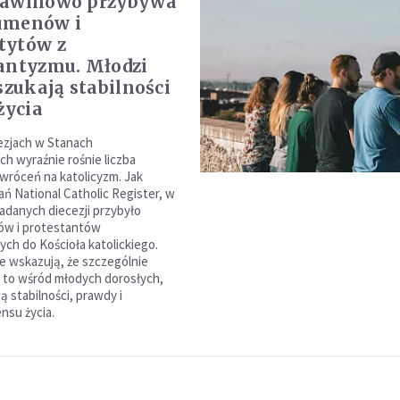
lawinowo przybywa
umenów i
tytów z
antyzmu. Młodzi
szukają stabilności
życia
ezjach w Stanach
h wyraźnie rośnie liczba
wróceń na katolicyzm. Jak
ań National Catholic Register, w
badanych diecezji przybyło
w i protestantów
ch do Kościoła katolickiego.
 wskazują, że szczególnie
 to wśród młodych dorosłych,
ą stabilności, prawdy i
nsu życia.