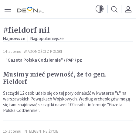
Przejdź do menu głównego
Przejdź do treści
#fieldorf nil
Najnowsze
Najpopularniejsze
14 lat temu
WIADOMOŚCI Z POLSKI
"Gazeta Polska Codziennie" / PAP / pz
Musimy mieć pewność, że to gen.
Fieldorf
Szczątki 12 osób udało się do tej pory odnaleźć w kwaterze "Ł" na
warszawskich Powązkach Wojskowych. Według archeologów mogą
się tam znajdować szczątki nawet 100 osób - informuje "Gazeta
Polska Codziennie".
15 lat temu
INTELIGENTNE ŻYCIE