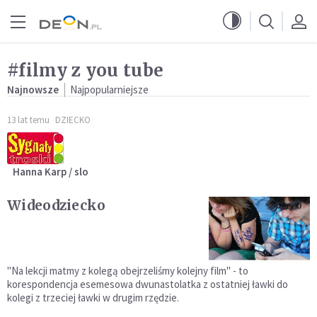
Przejdź do menu głównego
Przejdź do treści
#filmy z you tube
Najnowsze
Najpopularniejsze
13 lat temu
DZIECKO
Hanna Karp / slo
Wideodziecko
"Na lekcji matmy z kolegą obejrzeliśmy kolejny film" - to
korespondencja esemesowa dwunastolatka z ostatniej ławki do
kolegi z trzeciej ławki w drugim rzędzie.