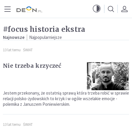
Przejdź do menu głównego
Przejdź do treści
#focus historia ekstra
Najnowsze
Najpopularniejsze
13 lat temu
ŚWIAT
Nie trzeba krzyczeć
Jestem przekonany, że ostatnią sprawą która trzeba robić w sprawie
relacji polsko-żydowskich to krzyk i w ogóle wszelakie emocje -
polemika z Januszem Poniewierskim.
13 lat temu
ŚWIAT