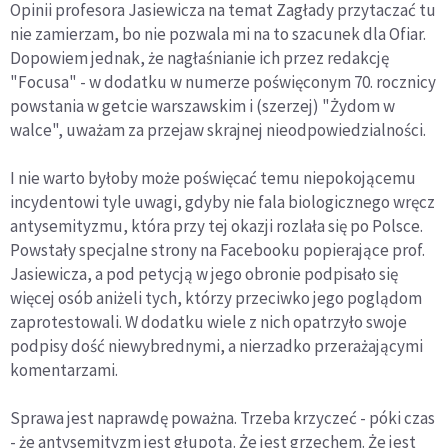
Opinii profesora Jasiewicza na temat Zagłady przytaczać tu
nie zamierzam, bo nie pozwala mi na to szacunek dla Ofiar.
Dopowiem jednak, że nagłaśnianie ich przez redakcję
"Focusa" - w dodatku w numerze poświęconym 70. rocznicy
powstania w getcie warszawskim i (szerzej) "Żydom w
walce", uważam za przejaw skrajnej nieodpowiedzialności.
I nie warto byłoby może poświęcać temu niepokojącemu
incydentowi tyle uwagi, gdyby nie fala biologicznego wręcz
antysemityzmu, która przy tej okazji rozlała się po Polsce.
Powstały specjalne strony na Facebooku popierające prof.
Jasiewicza, a pod petycją w jego obronie podpisało się
więcej osób aniżeli tych, którzy przeciwko jego poglądom
zaprotestowali. W dodatku wiele z nich opatrzyło swoje
podpisy dość niewybrednymi, a nierzadko przerażającymi
komentarzami.
Sprawa jest naprawdę poważna. Trzeba krzyczeć - póki czas
- że antysemityzm jest głupotą. Że jest grzechem. Że jest