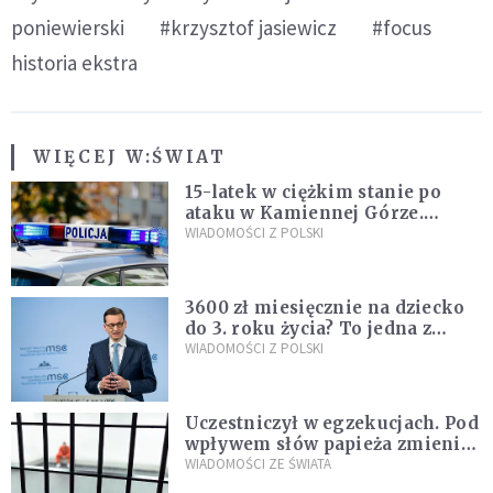
poniewierski
#krzysztof jasiewicz
#focus
historia ekstra
WIĘCEJ W:
ŚWIAT
15-latek w ciężkim stanie po
ataku w Kamiennej Górze.
Policja zatrzymała dwóch
WIADOMOŚCI Z POLSKI
nastolatków
3600 zł miesięcznie na dziecko
do 3. roku życia? To jedna z
propozycji programu "Rozwój
WIADOMOŚCI Z POLSKI
Plus"
Uczestniczył w egzekucjach. Pod
wpływem słów papieża zmienił
zdanie
WIADOMOŚCI ZE ŚWIATA