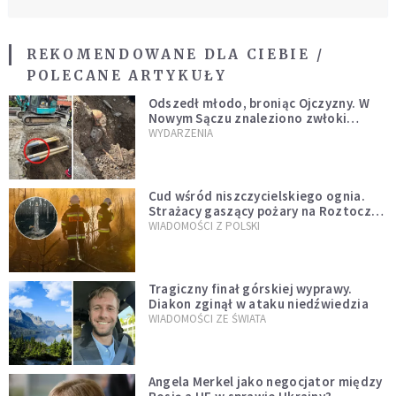
REKOMENDOWANE DLA CIEBIE /
POLECANE ARTYKUŁY
Odszedł młodo, broniąc Ojczyzny. W
Nowym Sączu znaleziono zwłoki
mężczyzny z czasów potopu
WYDARZENIA
szwedzkiego
Cud wśród niszczycielskiego ognia.
Strażacy gaszący pożary na Roztoczu
opublikowali niezwykłe zdjęcie
WIADOMOŚCI Z POLSKI
Tragiczny finał górskiej wyprawy.
Diakon zginął w ataku niedźwiedzia
WIADOMOŚCI ZE ŚWIATA
Angela Merkel jako negocjator między