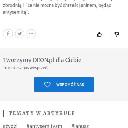
zbrodnią. I "że nie można być chrześcijaninem, będąc
antysemitą".
Tworzymy DEON.pl dla Ciebie
Tu możesz nas wesprzeć.
WSPOMÓŻ NAS
TEMATY W ARTYKULE
#żydzi
#antysemityzm
#janusz