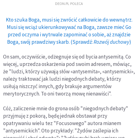
DEON.PL POLECA
Kto szuka Boga, musi się zwrócić całkowicie do wewnątrz.
Musi się wciąż ukierunkowywać na Boga, zawsze mieć Go
przed oczyma i wytrwale zapominać o sobie, aż znajdzie
Boga, swój prawdziwy skarb. (Sprawdź:
Rozwój duchowy
)
On sam, oczywiście, odżegnuje się od bycia antysemitą. Co
więcej, uprzedza oskarżenia pod swoim adresem, mówiąc,
że "ludzi, którzy używają słów «antysemita», «antysemicki»,
należy traktować jak ludzi niegodnych debaty, którzy
usiłują niszczyć innych, gdy brakuje argumentów
merytorycznych. To oni tworzą mowę nienawiści".
Cóż, zaliczenie mnie do grona osób "niegodnych debaty"
przyjmuję z pokorą, będę jednak obstawał przy
opatrywaniu wielu tez "Focusowego" autora mianem
"antysemickich". Oto przykłady: "Żydów zaślepia ich