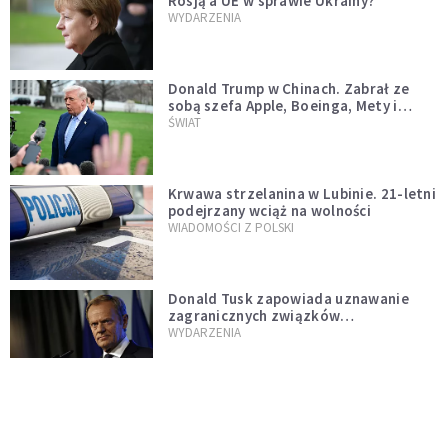
Rosją a UE w sprawie Ukrainy?
WYDARZENIA
Donald Trump w Chinach. Zabrał ze
sobą szefa Apple, Boeinga, Mety i
Muska
ŚWIAT
Krwawa strzelanina w Lubinie. 21-letni
podejrzany wciąż na wolności
WIADOMOŚCI Z POLSKI
Donald Tusk zapowiada uznawanie
zagranicznych związków
jednopłciowych. "Państwo oblało ten
WYDARZENIA
test"
Dolina Krzemowa puka do Watykanu.
Dlaczego giganci AI słuchają księży?
KOŚCIÓŁ