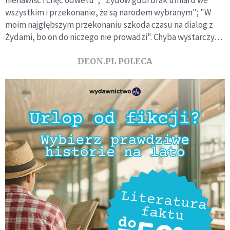
nienawiść i chęć odwetu"; "Żydów gubi brak umiaru we
wszystkim i przekonanie, że są narodem wybranym"; "W
moim najgłębszym przekonaniu szkoda czasu na dialog z
Żydami, bo on do niczego nie prowadzi". Chyba wystarczy…
DEON.PL POLECA