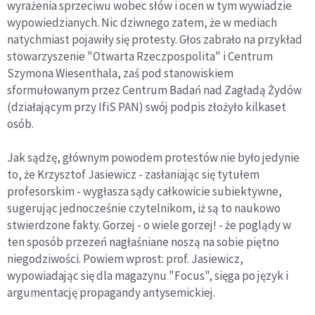
wyrażenia sprzeciwu wobec słów i ocen w tym wywiadzie
wypowiedzianych. Nic dziwnego zatem, że w mediach
natychmiast pojawiły się protesty. Głos zabrało na przykład
stowarzyszenie "Otwarta Rzeczpospolita" i Centrum
Szymona Wiesenthala, zaś pod stanowiskiem
sformułowanym przez Centrum Badań nad Zagładą Żydów
(działającym przy IfiS PAN) swój podpis złożyło kilkaset
osób.
Jak sądzę, głównym powodem protestów nie było jedynie
to, że Krzysztof Jasiewicz - zasłaniając się tytułem
profesorskim - wygłasza sądy całkowicie subiektywne,
sugerując jednocześnie czytelnikom, iż są to naukowo
stwierdzone fakty. Gorzej - o wiele gorzej! - że poglądy w
ten sposób przezeń nagłaśniane noszą na sobie piętno
niegodziwości. Powiem wprost: prof. Jasiewicz,
wypowiadając się dla magazynu "Focus", sięga po język i
argumentację propagandy antysemickiej.