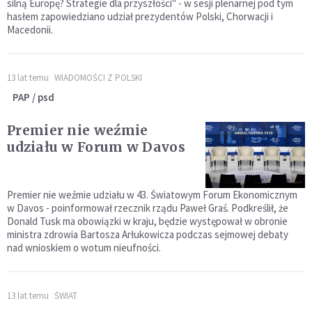
silną Europę? Strategie dla przyszłości" - w sesji plenarnej pod tym
hasłem zapowiedziano udział prezydentów Polski, Chorwacji i
Macedonii.
13 lat temu
WIADOMOŚCI Z POLSKI
PAP / psd
Premier nie weźmie
udziału w Forum w Davos
Premier nie weźmie udziału w 43. Światowym Forum Ekonomicznym
w Davos - poinformował rzecznik rządu Paweł Graś. Podkreślił, że
Donald Tusk ma obowiązki w kraju, będzie występował w obronie
ministra zdrowia Bartosza Arłukowicza podczas sejmowej debaty
nad wnioskiem o wotum nieufności.
13 lat temu
ŚWIAT