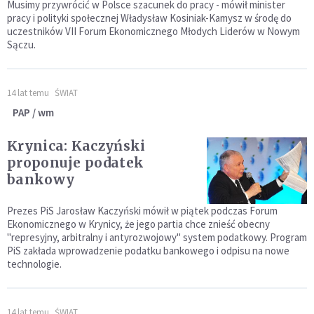
Musimy przywrócić w Polsce szacunek do pracy - mówił minister
pracy i polityki społecznej Władysław Kosiniak-Kamysz w środę do
uczestników VII Forum Ekonomicznego Młodych Liderów w Nowym
Sączu.
14 lat temu
ŚWIAT
PAP / wm
Krynica: Kaczyński
proponuje podatek
bankowy
Prezes PiS Jarosław Kaczyński mówił w piątek podczas Forum
Ekonomicznego w Krynicy, że jego partia chce znieść obecny
"represyjny, arbitralny i antyrozwojowy" system podatkowy. Program
PiS zakłada wprowadzenie podatku bankowego i odpisu na nowe
technologie.
14 lat temu
ŚWIAT