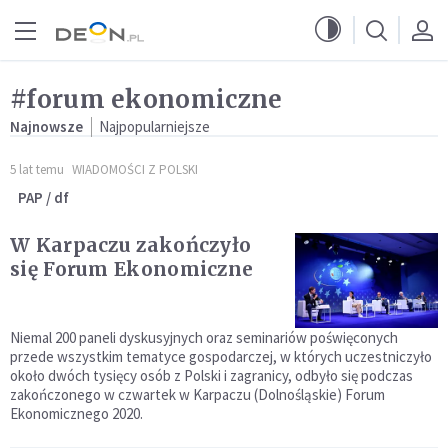
Przejdź do menu głównego
Przejdź do treści
#forum ekonomiczne
Najnowsze
Najpopularniejsze
5 lat temu
WIADOMOŚCI Z POLSKI
PAP / df
W Karpaczu zakończyło
się Forum Ekonomiczne
Niemal 200 paneli dyskusyjnych oraz seminariów poświęconych
przede wszystkim tematyce gospodarczej, w których uczestniczyło
około dwóch tysięcy osób z Polski i zagranicy, odbyło się podczas
zakończonego w czwartek w Karpaczu (Dolnośląskie) Forum
Ekonomicznego 2020.