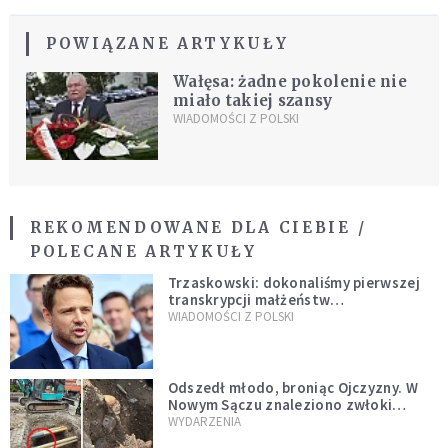
POWIĄZANE ARTYKUŁY
Wałęsa: żadne pokolenie nie
miało takiej szansy
WIADOMOŚCI Z POLSKI
REKOMENDOWANE DLA CIEBIE /
POLECANE ARTYKUŁY
Trzaskowski: dokonaliśmy pierwszej
transkrypcji małżeństw
jednopłciowych. “Tak jak
WIADOMOŚCI Z POLSKI
zapowiadałem, bez zwłoki,
natychmiast”
Odszedł młodo, broniąc Ojczyzny. W
Nowym Sączu znaleziono zwłoki
mężczyzny z czasów potopu
WYDARZENIA
szwedzkiego