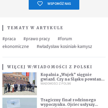
WSPOMÓŻ NAS
TEMATY W ARTYKULE
#praca
#prawo pracy
#forum
ekonomiczne
#władysław kosiniak-kamysz
WIĘCEJ W:
WIADOMOŚCI Z POLSKI
Kopalnia „Wujek” sięgnie
gwiazd. Czy na Śląsku powstanie
„Dolina Krzemowa”?
WIADOMOŚCI Z POLSKI
Tragiczny finał rodzinnego
wypoczynku. Ojciec usłyszy