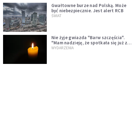
Gwałtowne burze nad Polską. Może
być niebezpiecznie. Jest alert RCB
ŚWIAT
Nie żyje gwiazda "Barw szczęścia".
"Mam nadzieję, że spotkała się już z
Bogiem, którego tak bardzo kochała"
WYDARZENIA