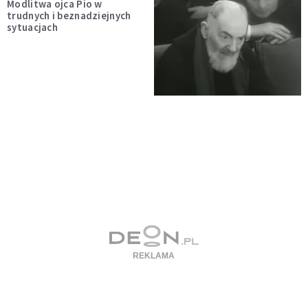
Modlitwa ojca Pio w
trudnych i beznadziejnych
sytuacjach