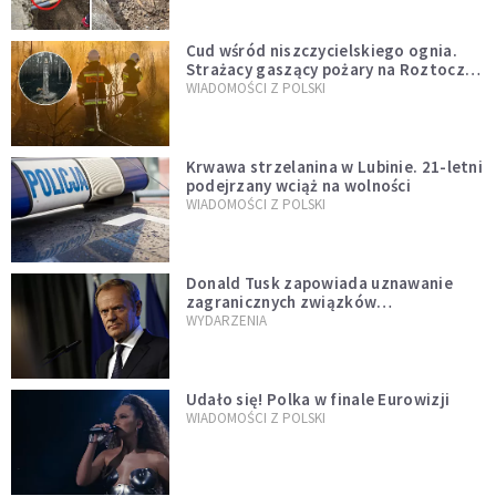
Cud wśród niszczycielskiego ognia.
Strażacy gaszący pożary na Roztoczu
opublikowali niezwykłe zdjęcie
WIADOMOŚCI Z POLSKI
Krwawa strzelanina w Lubinie. 21-letni
podejrzany wciąż na wolności
WIADOMOŚCI Z POLSKI
Donald Tusk zapowiada uznawanie
zagranicznych związków
jednopłciowych. "Państwo oblało ten
WYDARZENIA
test"
Udało się! Polka w finale Eurowizji
WIADOMOŚCI Z POLSKI