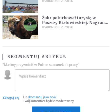
zarzuty
WIADOMOŚCI Z POLSKI
Żubr poturbował turystę w
Puszczy Białowieskiej. Nagranie
daje do myślenia
WIADOMOŚCI Z POLSKI
SKOMENTUJ ARTYKUŁ
"Musimy przywrócić w Polsce szacunek do pracy"
Zaloguj się
lub
skomentuj jako Gość
Twój komentarz będzie moderowany