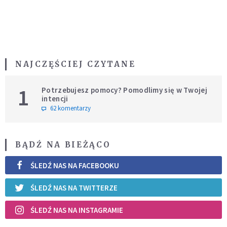
NAJCZĘŚCIEJ CZYTANE
1
Potrzebujesz pomocy? Pomodlimy się w Twojej
intencji
62 komentarzy
BĄDŹ NA BIEŻĄCO
ŚLEDŹ NAS NA FACEBOOKU
ŚLEDŹ NAS NA TWITTERZE
ŚLEDŹ NAS NA INSTAGRAMIE