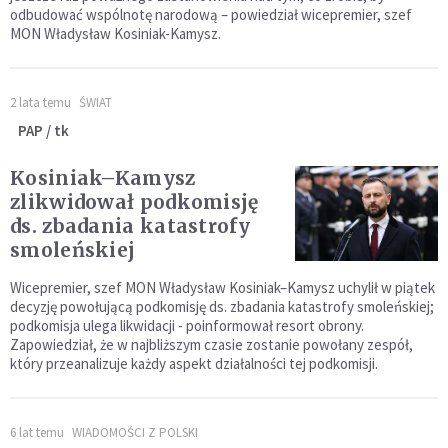
odbudować wspólnotę narodową – powiedział wicepremier, szef
MON Władysław Kosiniak-Kamysz.
2 lata temu
ŚWIAT
PAP / tk
Kosiniak–Kamysz
zlikwidował podkomisję
ds. zbadania katastrofy
smoleńskiej
Wicepremier, szef MON Władysław Kosiniak–Kamysz uchylił w piątek
decyzję powołującą podkomisję ds. zbadania katastrofy smoleńskiej;
podkomisja ulega likwidacji - poinformował resort obrony.
Zapowiedział, że w najbliższym czasie zostanie powołany zespół,
który przeanalizuje każdy aspekt działalności tej podkomisji.
6 lat temu
WIADOMOŚCI Z POLSKI