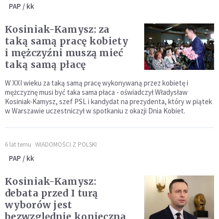
PAP / kk
Kosiniak-Kamysz: za
taką samą pracę kobiety
i mężczyźni muszą mieć
taką samą płacę
W XXI wieku za taką samą pracę wykonywaną przez kobietę i
mężczyznę musi być taka sama płaca - oświadczył Władysław
Kosiniak-Kamysz, szef PSL i kandydat na prezydenta, który w piątek
w Warszawie uczestniczył w spotkaniu z okazji Dnia Kobiet.
6 lat temu
WIADOMOŚCI Z POLSKI
PAP / kk
Kosiniak-Kamysz:
debata przed I turą
wyborów jest
bezwzględnie konieczna