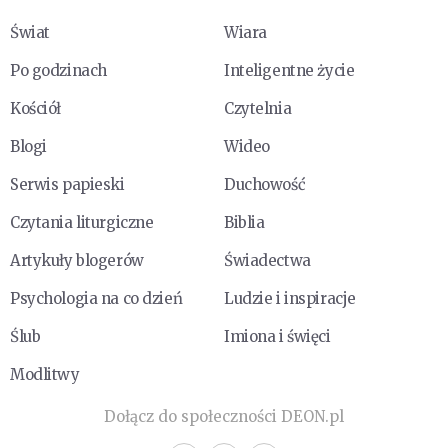
Świat
Wiara
Po godzinach
Inteligentne życie
Kościół
Czytelnia
Blogi
Wideo
Serwis papieski
Duchowość
Czytania liturgiczne
Biblia
Artykuły blogerów
Świadectwa
Psychologia na co dzień
Ludzie i inspiracje
Ślub
Imiona i święci
Modlitwy
Dołącz do społeczności DEON.pl