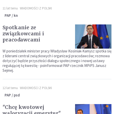
11 lat temu
WIADOMOŚCI Z POLSKI
PAP / kn
Spotkanie ze
związkowcami i
pracodawcami
W poniedziałek minister pracy Władysław Kosiniak-Kamysz spotka się
z liderami central związkowych i organizacji pracodawców; rozmowa
dotyczyć będzie przyszłości dialogu społecznego i nowej ustawy
regulującej tę kwestię - poinformował PAP rzecznik MPiPS Janusz
Sejmej.
12 lat temu
WIADOMOŚCI Z POLSKI
PAP / psd
"Chcę kwotowej
waloryzacji emerytur"