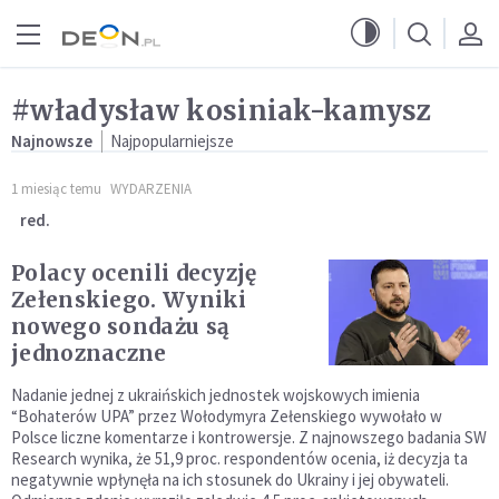
Przejdź do menu głównego
Przejdź do treści
#władysław kosiniak-kamysz
Najnowsze
Najpopularniejsze
1 miesiąc temu
WYDARZENIA
red.
Polacy ocenili decyzję
Zełenskiego. Wyniki
nowego sondażu są
jednoznaczne
Nadanie jednej z ukraińskich jednostek wojskowych imienia
“Bohaterów UPA” przez Wołodymyra Zełenskiego wywołało w
Polsce liczne komentarze i kontrowersje. Z najnowszego badania SW
Research wynika, że 51,9 proc. respondentów ocenia, iż decyzja ta
negatywnie wpłynęła na ich stosunek do Ukrainy i jej obywateli.