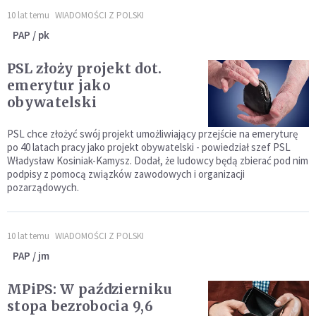
10 lat temu
WIADOMOŚCI Z POLSKI
PAP / pk
PSL złoży projekt dot.
emerytur jako
obywatelski
PSL chce złożyć swój projekt umożliwiający przejście na emeryturę
po 40 latach pracy jako projekt obywatelski - powiedział szef PSL
Władysław Kosiniak-Kamysz. Dodał, że ludowcy będą zbierać pod nim
podpisy z pomocą związków zawodowych i organizacji
pozarządowych.
10 lat temu
WIADOMOŚCI Z POLSKI
PAP / jm
MPiPS: W październiku
stopa bezrobocia 9,6