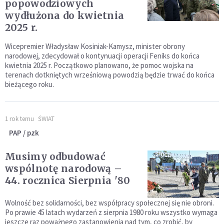
popowodziowych
wydłużona do kwietnia
2025 r.
Wicepremier Władysław Kosiniak-Kamysz, minister obrony
narodowej, zdecydował o kontynuacji operacji Feniks do końca
kwietnia 2025 r. Początkowo planowano, że pomoc wojska na
terenach dotkniętych wrześniową powodzią będzie trwać do końca
bieżącego roku.
1 rok temu
ŚWIAT
PAP / pzk
Musimy odbudować
wspólnotę narodową –
44. rocznica Sierpnia '80
Wolność bez solidarności, bez współpracy społecznej się nie obroni.
Po prawie 45 latach wydarzeń z sierpnia 1980 roku wszystko wymaga
jeszcze raz poważnego zastanowienia nad tym, co zrobić, by