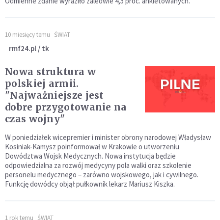
Odmienne zdanie wyraziło zaledwie 4,5 proc. ankietowanych.
10 miesięcy temu
ŚWIAT
rmf24.pl / tk
Nowa struktura w
polskiej armii.
"Najważniejsze jest
dobre przygotowanie na
czas wojny"
W poniedziałek wicepremier i minister obrony narodowej Władysław
Kosiniak-Kamysz poinformował w Krakowie o utworzeniu
Dowództwa Wojsk Medycznych. Nowa instytucja będzie
odpowiedzialna za rozwój medycyny pola walki oraz szkolenie
personelu medycznego – zarówno wojskowego, jak i cywilnego.
Funkcję dowódcy objął pułkownik lekarz Mariusz Kiszka.
1 rok temu
ŚWIAT