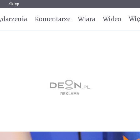
g
Sklep
Wię
darzenia
Komentarze
Wiara
Wideo