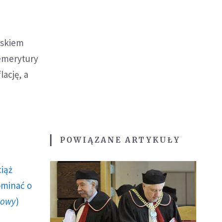
iskiem
emerytury
ację, a
POWIĄZANE ARTYKUŁY
ciąż
ominać o
howy
)