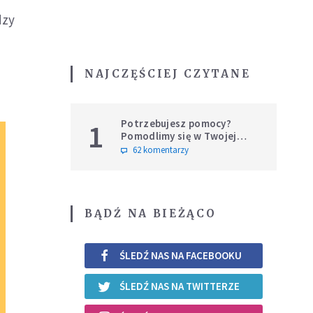
dzy
NAJCZĘŚCIEJ CZYTANE
Potrzebujesz pomocy?
1
Pomodlimy się w Twojej
intencji
62 komentarzy
BĄDŹ NA BIEŻĄCO
ŚLEDŹ NAS NA FACEBOOKU
ŚLEDŹ NAS NA TWITTERZE