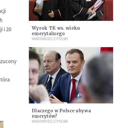
cji
ch
Wyrok TK ws. wieku
 i 20
emerytalnego
WIADOMOŚCI Z POLSKI
rzucony
która
Dlaczego w Polsce ubywa
emerytów?
WIADOMOŚCI Z POLSKI