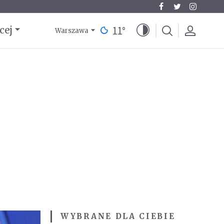
11
°
cej
Warszawa
WYBRANE DLA CIEBIE