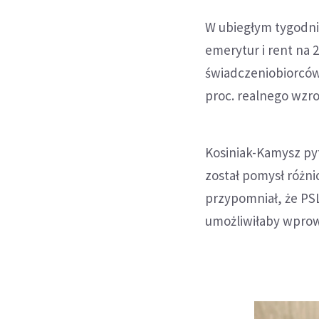
W ubiegłym tygodniu
emerytur i rent na 
świadczeniobiorców
proc. realnego wzro
Kosiniak-Kamysz py
został pomysł różni
przypomniał, że PSL
umożliwiłaby wpro