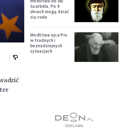
modlitwa do św.
Szarbela. Po 9
dniach mogą dziać
się cuda
Modlitwa ojca Pio
w trudnych i
beznadziejnych
sytuacjach
owadzić
ter