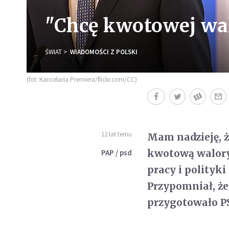
"Chcę kwotowej wal
ŚWIAT
WIADOMOŚCI Z POLSKI
(fot. Kancelaria Premiera/flickr.com/CC)
12 lat temu
Mam nadzieję, ż
kwotową waloryz
PAP / psd
pracy i polityk
Przypomniał, że
przygotowało P