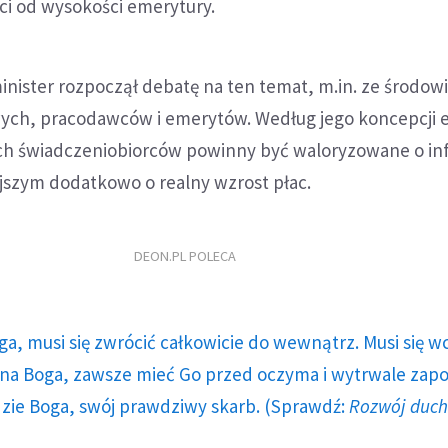
ci od wysokości emerytury.
inister rozpoczął debatę na ten temat, m.in. ze środow
ch, pracodawców i emerytów. Według jego koncepcji 
ich świadczeniobiorców powinny być waloryzowane o infl
ejszym dodatkowo o realny wzrost płac.
DEON.PL POLECA
ga, musi się zwrócić całkowicie do wewnątrz. Musi się w
a Boga, zawsze mieć Go przed oczyma i wytrwale zap
dzie Boga, swój prawdziwy skarb. (Sprawdź:
Rozwój duc