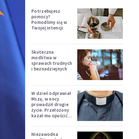
Potrzebujesz
pomocy?
Pomodlimy się w
Twojej intencji
Skuteczna
modlitwa w
sprawach trudnych
i beznadziejnych
W dzień odprawiał
Mszę, w nocy
prowadził drugie
życie. Przełożony
kazał mu opuścić
zakon
Niezawodna