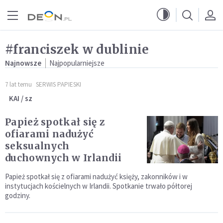
Przejdź do menu głównego
Przejdź do treści
#franciszek w dublinie
Najnowsze
Najpopularniejsze
7 lat temu
SERWIS PAPIESKI
KAI / sz
Papież spotkał się z
ofiarami nadużyć
seksualnych
duchownych w Irlandii
Papież spotkał się z ofiarami nadużyć księży, zakonników i w
instytucjach kościelnych w Irlandii. Spotkanie trwało półtorej
godziny.