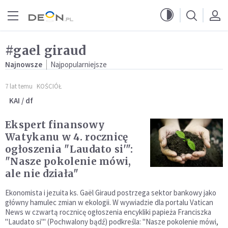
Przejdź do menu głównego
Przejdź do treści
#gael giraud
Najnowsze
Najpopularniejsze
7 lat temu
KOŚCIÓŁ
KAI / df
Ekspert finansowy
Watykanu w 4. rocznicę
ogłoszenia "Laudato si'":
"Nasze pokolenie mówi,
ale nie działa"
Ekonomista i jezuita ks. Gaël Giraud postrzega sektor bankowy jako
główny hamulec zmian w ekologii. W wywiadzie dla portalu Vatican
News w czwartą rocznicę ogłoszenia encykliki papieża Franciszka
"Laudato si'" (Pochwalony bądź) podkreśla: "Nasze pokolenie mówi,