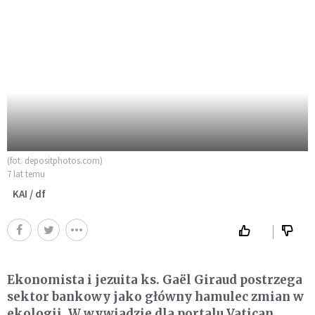
(fot. depositphotos.com)
7 lat temu
KAI / df
Ekonomista i jezuita ks. Gaël Giraud postrzega
sektor bankowy jako główny hamulec zmian w
ekologii. W wywiadzie dla portalu Vatican