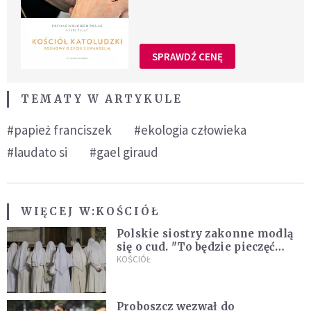
SPRAWDŹ CENĘ
TEMATY W ARTYKULE
#papież franciszek
#ekologia człowieka
#laudato si
#gael giraud
WIĘCEJ W:
KOŚCIÓŁ
Polskie siostry zakonne modlą
się o cud. "To będzie pieczęć
Pana Boga dla naszej wiary"
KOŚCIÓŁ
Proboszcz wezwał do