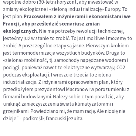
wspólne dobro i 30-letni horyzont, aby inwestować w
zmiany ekologiczne i «zieloną industrializację» Europy. To
jest plan.
Pracowałem z inżynierami i ekonomistami we
Francji, aby prześledzić scenariusz zmian
ekologicznych
. Nie ma potrzeby rewolucji technicznej,
jesteśmy już w stanie to zrobić. To jest możliwe i możemy to
zrobić. A poszczególne etapy są jasne. Pierwszym krokiem
jest termomodernizacja wszystkich budynków. Druga to
«zielona» mobilność, tj. samochody napędzane wodorem i
pociągi, ponieważ nawet te elektryczne wytwarzają CO2
podczas eksploatacji. I wreszcie trzecia to zielona
industrializacja. Z inżynierami opracowałem plan, który
przedłożyłem prezydentowi Macronowi w porozumieniu z
firmami budowlanymi. Należy sobie z tym poradzić, aby
uniknąć zanieczyszczenia świata klimatyzatorami i
grzejnikami. Powiedziano mi, że mam rację. Ale nic się nie
dzieje" - podkreślił francuski jezuita.