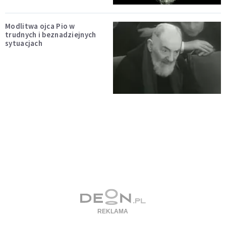
Modlitwa ojca Pio w
trudnych i beznadziejnych
sytuacjach