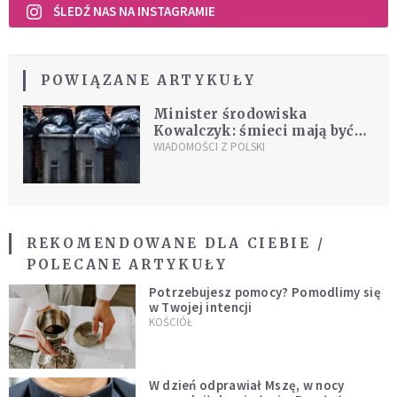
ŚLEDŹ NAS NA INSTAGRAMIE
POWIĄZANE ARTYKUŁY
Minister środowiska
Kowalczyk: śmieci mają być
cenne
WIADOMOŚCI Z POLSKI
REKOMENDOWANE DLA CIEBIE /
POLECANE ARTYKUŁY
Potrzebujesz pomocy? Pomodlimy się
w Twojej intencji
KOŚCIÓŁ
W dzień odprawiał Mszę, w nocy