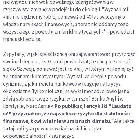
nie widać u nich woli poważnego zaangażowania w
rzeczywistą zmianę w podejściu do ekologii. "Wyznali mi:
«nic nie będziemy robić, ponieważ od 40 lat walczymy o
władzę na rynkach finansowych, a teraz nie oddamy tego
wszystkiego z powodu zmian klimatycznych»" - powiedział
francuski jezuita.
Zapytany, w jaki sposób chcą oni zagwarantować przyszłość
swoim dzieciom, ks. Giraud powiedział, że chcą przenieść
się do Szwecji, ponieważ jest to kraj, w którym najlepiej żyć
ze zmianami klimatycznymi. Wyznał, że cierpi z powodu
cynizmu, z jakim wielu bankowców reaguje na kryzys
ekologiczny. Tylko nieliczni najwyżsi menedżerowie jasno
zdają sobie sprawę z ryzyka, w tym szef Banku Anglii w
Londynie, Marc Carney.
Po publikacji encykliki "Laudato
si'" przyznał on, że największe ryzyko dla stabilności
finansowej tkwi właśnie w zmianach klimatu
. "Ale także
tutaj polityka powinna wziąć na siebie ciężar
odpowiedzialności" - zaznaczył.