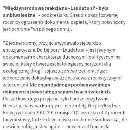
"
Międzynarodowa reakcja na «Laudato si'» była
ambiwalentna
" - podkreśla ks. Giraud z okazji czwartej
rocznicy ogłoszenia dokumentu papieża, który poświęcony
jest ochronie "wspólnego domu".
"Z jednej strony, przyjęcie wydawało się bardzo
entuzjastyczne. Do tej pory «Laudato si'» jest jedynym
dokumentem o charakterze duchowym i politycznym na
świecie, który otwiera eschatologiczny horyzont dla
ekologicznej drogi i sojuszu ze stworzeniem, dając
jednocześnie dokładną analizę naukową z realistycznymi
zaleceniami.
Nie znam żadnego porównywalnego
dokumentu powstałego w państwach świeckich.
Początkowo jego przyjęcie było bardzo pozytywne.
Niestety, państwa Europy nic nie zrobiły. Na przykład we
Francji w latach 2010-2017 emisja CO2 wzrosła o 3,2 procent.
Innymi słowy, ludzie dużo mówią o ochronie środowiska, ale
niewiele robią, jeśli w ogóle" - powiedział francuski