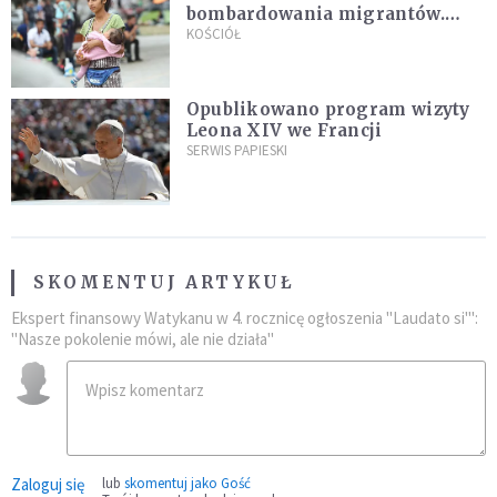
bombardowania migrantów.
"Masowy ogień przeciwko
KOŚCIÓŁ
najeźdźcom!"
Opublikowano program wizyty
Leona XIV we Francji
SERWIS PAPIESKI
SKOMENTUJ ARTYKUŁ
Ekspert finansowy Watykanu w 4. rocznicę ogłoszenia "Laudato si'":
"Nasze pokolenie mówi, ale nie działa"
Zaloguj się
lub
skomentuj jako Gość