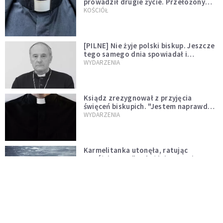
prowadził drugie życie. Przełożony
kazał mu opuścić zakon
KOŚCIÓŁ
[PILNE] Nie żyje polski biskup. Jeszcze
tego samego dnia spowiadał i
sprawował Mszę świętą
WYDARZENIA
Ksiądz zrezygnował z przyjęcia
święceń biskupich. "Jestem naprawdę
niegodny"
WYDARZENIA
Karmelitanka utonęła, ratując
współsiostry. "To był jej ostatni gest
miłości"
WYDARZENIA
Śpiewający ksiądz podbija internet.
"Chcę go na swoim ślubie"
WYDARZENIA