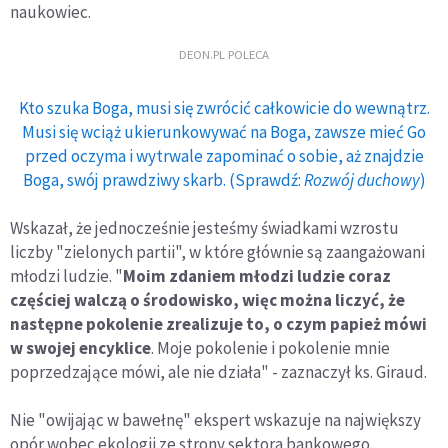
naukowiec.
DEON.PL POLECA
Kto szuka Boga, musi się zwrócić całkowicie do wewnątrz.
Musi się wciąż ukierunkowywać na Boga, zawsze mieć Go
przed oczyma i wytrwale zapominać o sobie, aż znajdzie
Boga, swój prawdziwy skarb. (Sprawdź:
Rozwój duchowy
)
Wskazał, że jednocześnie jesteśmy świadkami wzrostu
liczby "zielonych partii", w które głównie są zaangażowani
młodzi ludzie. "
Moim zdaniem młodzi ludzie coraz
częściej walczą o środowisko, więc można liczyć, że
następne pokolenie zrealizuje to, o czym papież mówi
w swojej encyklice
. Moje pokolenie i pokolenie mnie
poprzedzające mówi, ale nie działa" - zaznaczył ks. Giraud.
Nie "owijając w bawełnę" ekspert wskazuje na największy
opór wobec ekologii ze strony sektora bankowego.