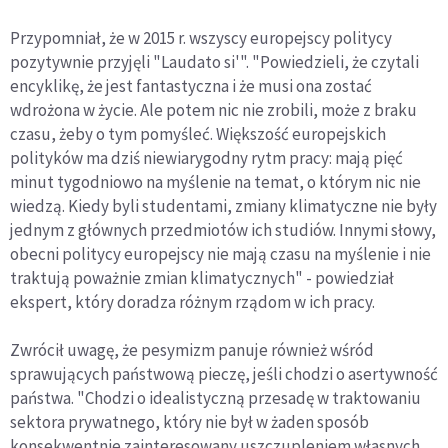
Przypomniał, że w 2015 r. wszyscy europejscy politycy
pozytywnie przyjęli "Laudato si'". "Powiedzieli, że czytali
encyklikę, że jest fantastyczna i że musi ona zostać
wdrożona w życie. Ale potem nic nie zrobili, może z braku
czasu, żeby o tym pomyśleć. Większość europejskich
polityków ma dziś niewiarygodny rytm pracy: mają pięć
minut tygodniowo na myślenie na temat, o którym nic nie
wiedzą. Kiedy byli studentami, zmiany klimatyczne nie były
jednym z głównych przedmiotów ich studiów. Innymi słowy,
obecni politycy europejscy nie mają czasu na myślenie i nie
traktują poważnie zmian klimatycznych" - powiedział
ekspert, który doradza różnym rządom w ich pracy.
Zwrócił uwagę, że pesymizm panuje również wśród
sprawujących państwową pieczę, jeśli chodzi o asertywność
państwa. "Chodzi o idealistyczną przesadę w traktowaniu
sektora prywatnego, który nie był w żaden sposób
konsekwentnie zainteresowany uszczupleniem własnych