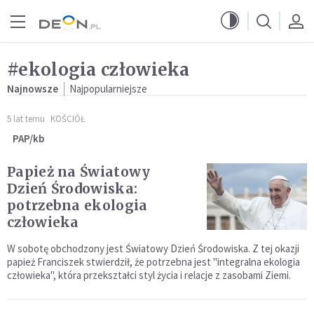
Przejdź do menu głównego
Przejdź do treści
#ekologia człowieka
Najnowsze
Najpopularniejsze
5 lat temu
KOŚCIÓŁ
PAP/kb
Papież na Światowy
Dzień Środowiska:
potrzebna ekologia
człowieka
W sobotę obchodzony jest Światowy Dzień Środowiska. Z tej okazji
papież Franciszek stwierdził, że potrzebna jest "integralna ekologia
człowieka", która przekształci styl życia i relacje z zasobami Ziemi.