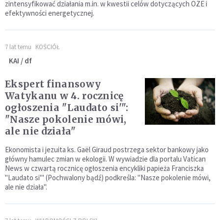
zintensyfikować działania m.in. w kwestii celów dotyczących OZE i
efektywności energetycznej.
7 lat temu
KOŚCIÓŁ
KAI / df
Ekspert finansowy
Watykanu w 4. rocznicę
ogłoszenia "Laudato si'":
"Nasze pokolenie mówi,
ale nie działa"
Ekonomista i jezuita ks. Gaël Giraud postrzega sektor bankowy jako
główny hamulec zmian w ekologii. W wywiadzie dla portalu Vatican
News w czwartą rocznicę ogłoszenia encykliki papieża Franciszka
"Laudato si'" (Pochwalony bądź) podkreśla: "Nasze pokolenie mówi,
ale nie działa".