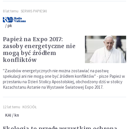
8 lat temu
SERWIS PAPIESKI
/ pk
Papież na Expo 2017:
zasoby energetyczne nie
mogą być źródłem
konfliktów
"Zasobów energetycznych nie można zostawiać na pastwę
spekulacji ani nie mogą one być źródłem konfliktów" - pisze Papież w
przesłaniu na Dzień Stolicy Apostolskiej, obchodzony dziś w stolicy
Kazachstanu Astanie na Wystawie Światowej Expo 2017.
12 lat temu
KOŚCIÓŁ
KAI / kn
Ekologia to przede wszystkim ochrona