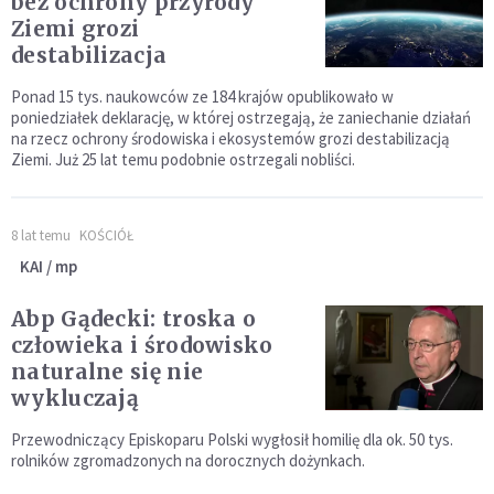
bez ochrony przyrody
Ziemi grozi
destabilizacja
Ponad 15 tys. naukowców ze 184 krajów opublikowało w
poniedziałek deklarację, w której ostrzegają, że zaniechanie działań
na rzecz ochrony środowiska i ekosystemów grozi destabilizacją
Ziemi. Już 25 lat temu podobnie ostrzegali nobliści.
8 lat temu
KOŚCIÓŁ
KAI / mp
Abp Gądecki: troska o
człowieka i środowisko
naturalne się nie
wykluczają
Przewodniczący Episkoparu Polski wygłosił homilię dla ok. 50 tys.
rolników zgromadzonych na dorocznych dożynkach.