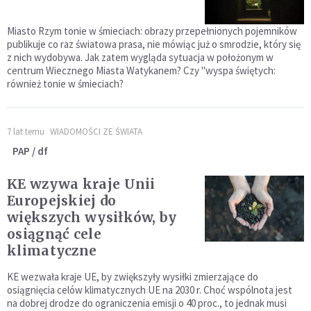
Miasto Rzym tonie w śmieciach: obrazy przepełnionych pojemników
publikuje co raz światowa prasa, nie mówiąc już o smrodzie, który się
z nich wydobywa. Jak zatem wygląda sytuacja w położonym w
centrum Wiecznego Miasta Watykanem? Czy "wyspa świętych:
również tonie w śmieciach?
7 lat temu
WIADOMOŚCI ZE ŚWIATA
PAP / df
KE wzywa kraje Unii
Europejskiej do
większych wysiłków, by
osiągnąć cele
klimatyczne
KE wezwała kraje UE, by zwiększyły wysiłki zmierzające do
osiągnięcia celów klimatycznych UE na 2030 r. Choć wspólnota jest
na dobrej drodze do ograniczenia emisji o 40 proc., to jednak musi