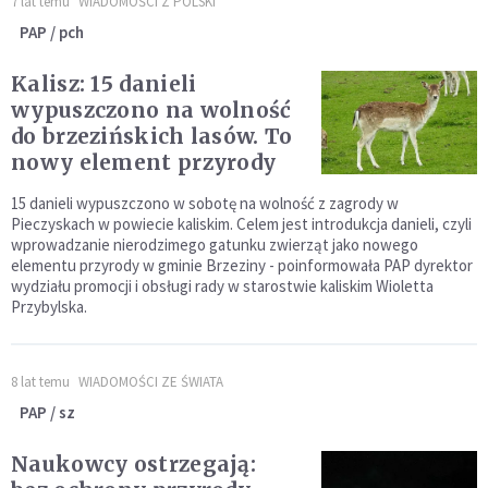
7 lat temu
WIADOMOŚCI Z POLSKI
PAP / pch
Kalisz: 15 danieli
wypuszczono na wolność
do brzezińskich lasów. To
nowy element przyrody
15 danieli wypuszczono w sobotę na wolność z zagrody w
Pieczyskach w powiecie kaliskim. Celem jest introdukcja danieli, czyli
wprowadzanie nierodzimego gatunku zwierząt jako nowego
elementu przyrody w gminie Brzeziny - poinformowała PAP dyrektor
wydziału promocji i obsługi rady w starostwie kaliskim Wioletta
Przybylska.
8 lat temu
WIADOMOŚCI ZE ŚWIATA
PAP / sz
Naukowcy ostrzegają: