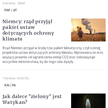
6 lat temu
ŚWIAT
PAP / df
Niemcy: rząd przyjął
pakiet ustaw
dotyczących ochrony
klimatu
Rząd Niemiec przyjął w środę tzw. pakiet klimatyczny, czyli szereg
projektów ustaw dotyczących ochrony klimatu. Wprowadza on m.in.
wiążący prawnie cel ograniczenia emisji CO2 oraz zobowiązuje
wszystkie ministerstwa, by do tego celu dążyły.
7 lat temu
KOŚCIÓŁ
KAI / kk
Jak dalece "zielony" jest
Watykan?