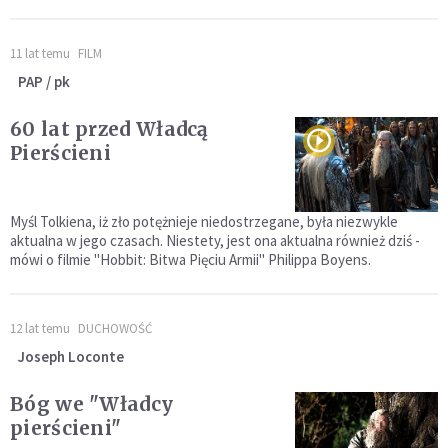
11 lat temu
FILM
PAP / pk
60 lat przed Władcą
Pierścieni
Myśl Tolkiena, iż zło potężnieje niedostrzegane, była niezwykle
aktualna w jego czasach. Niestety, jest ona aktualna również dziś -
mówi o filmie "Hobbit: Bitwa Pięciu Armii" Philippa Boyens.
12 lat temu
DUCHOWOŚĆ
Joseph Loconte
Bóg we "Władcy
pierścieni"