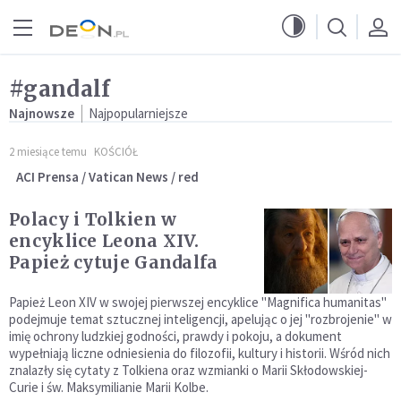
Przejdź do menu głównego
Przejdź do treści
#gandalf
Najnowsze
Najpopularniejsze
2 miesiące temu
KOŚCIÓŁ
ACI Prensa / Vatican News / red
Polacy i Tolkien w
encyklice Leona XIV.
Papież cytuje Gandalfa
Papież Leon XIV w swojej pierwszej encyklice "Magnifica humanitas"
podejmuje temat sztucznej inteligencji, apelując o jej "rozbrojenie" w
imię ochrony ludzkiej godności, prawdy i pokoju, a dokument
wypełniają liczne odniesienia do filozofii, kultury i historii. Wśród nich
znalazły się cytaty z Tolkiena oraz wzmianki o Marii Skłodowskiej-
Curie i św. Maksymilianie Marii Kolbe.