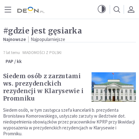
Przejdź do menu głównego
Przejdź do treści
#gdzie jest gęsiarka
Najnowsze
Najpopularniejsze
7 lat temu
WIADOMOŚCI Z POLSKI
PAP / kk
Siedem osób z zarzutami
ws. prezydenckich
rezydencji w Klarysewie i
Promniku
Siedem osób, w tym zastępca szefa kancelarii b. prezydenta
Bronisława Komorowskiego, usłyszało zarzuty w śledztwie dot.
niedopełnienia obowiązków przez pracowników KPRP przy likwidacji
wyposażenia w prezydenckich rezydencjach w Klarysewie i
Promniku.