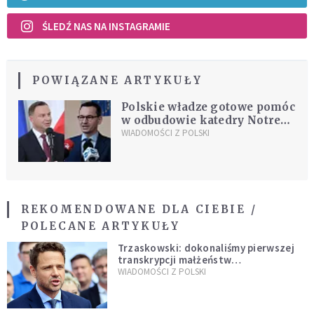
ŚLEDŹ NAS NA INSTAGRAMIE
POWIĄZANE ARTYKUŁY
Polskie władze gotowe pomóc
w odbudowie katedry Notre
Dame
WIADOMOŚCI Z POLSKI
REKOMENDOWANE DLA CIEBIE /
POLECANE ARTYKUŁY
Trzaskowski: dokonaliśmy pierwszej
transkrypcji małżeństw
jednopłciowych. “Tak jak
WIADOMOŚCI Z POLSKI
zapowiadałem, bez zwłoki,
natychmiast”