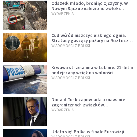
Odszedł młodo, broniąc Ojczyzny. W
Nowym Sączu znaleziono zwłoki
mężczyzny z czasów potopu
WYDARZENIA
szwedzkiego
Cud wśród niszczycielskiego ognia.
Strażacy gaszący pożary na Roztoczu
opublikowali niezwykłe zdjęcie
WIADOMOŚCI Z POLSKI
Krwawa strzelanina w Lubinie. 21-letni
podejrzany wciąż na wolności
WIADOMOŚCI Z POLSKI
Donald Tusk zapowiada uznawanie
zagranicznych związków
jednopłciowych. "Państwo oblało ten
WYDARZENIA
test"
Udało się! Polka w finale Eurowizji
WIADOMOŚCI Z POLSKI