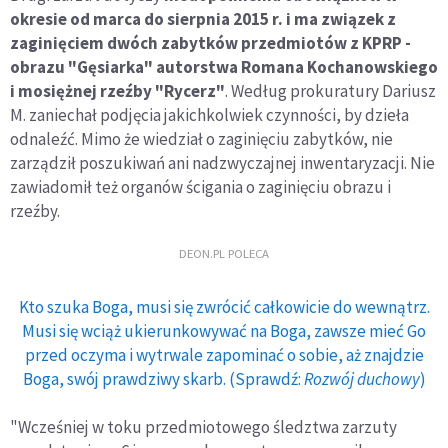
okresie od marca do sierpnia 2015 r. i ma związek z
zaginięciem dwóch zabytków przedmiotów z KPRP -
obrazu "Gęsiarka" autorstwa Romana Kochanowskiego
i mosiężnej rzeźby "Rycerz"
. Według prokuratury Dariusz
M. zaniechał podjęcia jakichkolwiek czynności, by dzieła
odnaleźć. Mimo że wiedział o zaginięciu zabytków, nie
zarządził poszukiwań ani nadzwyczajnej inwentaryzacji. Nie
zawiadomił też organów ścigania o zaginięciu obrazu i
rzeźby.
DEON.PL POLECA
Kto szuka Boga, musi się zwrócić całkowicie do wewnątrz.
Musi się wciąż ukierunkowywać na Boga, zawsze mieć Go
przed oczyma i wytrwale zapominać o sobie, aż znajdzie
Boga, swój prawdziwy skarb. (Sprawdź:
Rozwój duchowy
)
"Wcześniej w toku przedmiotowego śledztwa zarzuty