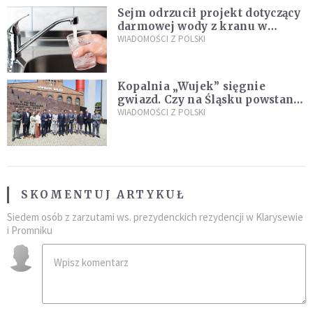
Sejm odrzucił projekt dotyczący
darmowej wody z kranu w
restauracjach
WIADOMOŚCI Z POLSKI
Kopalnia „Wujek” sięgnie
gwiazd. Czy na Śląsku powstanie
„Dolina Krzemowa”?
WIADOMOŚCI Z POLSKI
SKOMENTUJ ARTYKUŁ
Siedem osób z zarzutami ws. prezydenckich rezydencji w Klarysewie
i Promniku