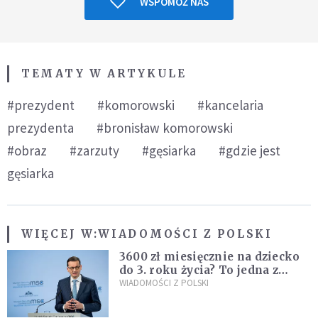
WSPOMÓŻ NAS
TEMATY W ARTYKULE
#prezydent
#komorowski
#kancelaria
prezydenta
#bronisław komorowski
#obraz
#zarzuty
#gęsiarka
#gdzie jest
gęsiarka
WIĘCEJ W:
WIADOMOŚCI Z POLSKI
3600 zł miesięcznie na dziecko
do 3. roku życia? To jedna z
propozycji programu "Rozwój
WIADOMOŚCI Z POLSKI
Plus"