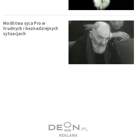
Modlitwa ojca Pio w
trudnych i beznadziejnych
sytuacjach