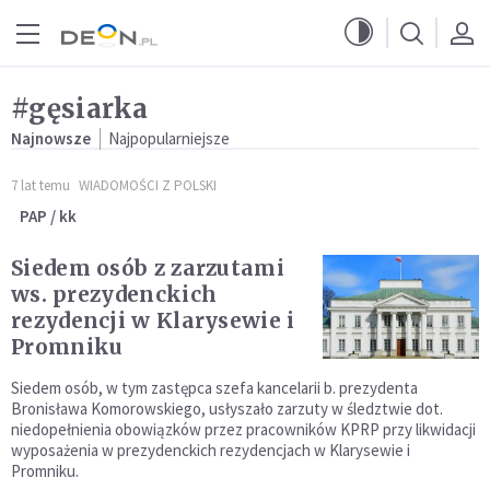
Przejdź do menu głównego
Przejdź do treści
#gęsiarka
Najnowsze
Najpopularniejsze
7 lat temu
WIADOMOŚCI Z POLSKI
PAP / kk
Siedem osób z zarzutami
ws. prezydenckich
rezydencji w Klarysewie i
Promniku
Siedem osób, w tym zastępca szefa kancelarii b. prezydenta
Bronisława Komorowskiego, usłyszało zarzuty w śledztwie dot.
niedopełnienia obowiązków przez pracowników KPRP przy likwidacji
wyposażenia w prezydenckich rezydencjach w Klarysewie i
Promniku.