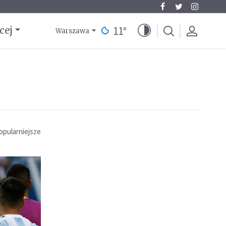
11
°
cej
Warszawa
opularniejsze