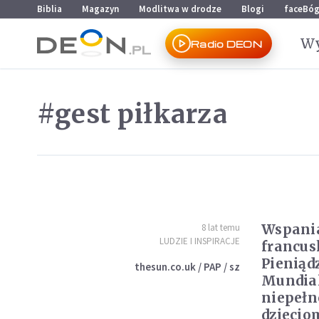
Przejdź do menu głównego
Przejdź do treści
Biblia
Magazyn
Modlitwa w drodze
Blogi
faceBó
Wy
Radio DEON
#gest piłkarza
Wspania
8 lat temu
LUDZIE I INSPIRACJE
francus
Pieniądz
thesun.co.uk / PAP / sz
Mundia
niepeł
dziecio