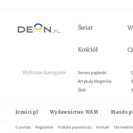
Świat
W
Kościół
C
Wybrane kategorie
Serwis papieski
Artykuły blogerów
Ślub
I
Jezuici.pl
Wydawnictwo WAM
Mando.p
O portalu
Regulamin
Polityka prywatności
Kontakt
Dla medió