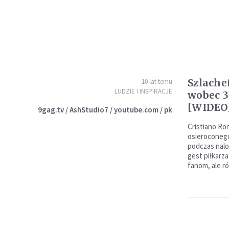
Szlache
10 lat temu
LUDZIE I INSPIRACJE
wobec 3
[WIDEO
9gag.tv / AshStudio7 / youtube.com / pk
Cristiano Ro
osieroconego
podczas nalo
gest piłkarza
fanom, ale r