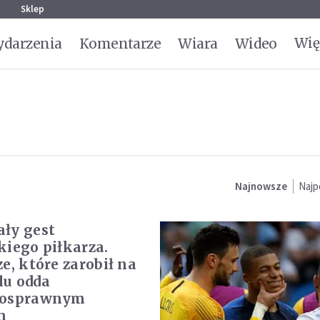
g
Sklep
Wię
darzenia
Komentarze
Wiara
Wideo
Najnowsze
Najp
ły gest
kiego piłkarza.
e, które zarobił na
lu odda
nosprawnym
m