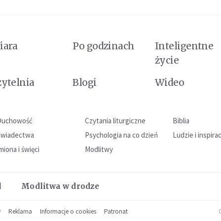
iara
Po godzinach
Inteligentne
życie
zytelnia
Blogi
Wideo
Duchowość
Czytania liturgiczne
Biblia
Świadectwa
Psychologia na co dzień
Ludzie i inspira
miona i święci
Modlitwy
l
Modlitwa w drodze
w
Reklama
Informacje o cookies
Patronat