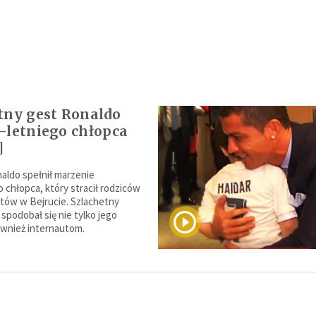
tny gest Ronaldo
-letniego chłopca
]
naldo spełnił marzenie
 chłopca, który stracił rodziców
tów w Bejrucie. Szlachetny
 spodobał się nie tylko jego
ównież internautom.