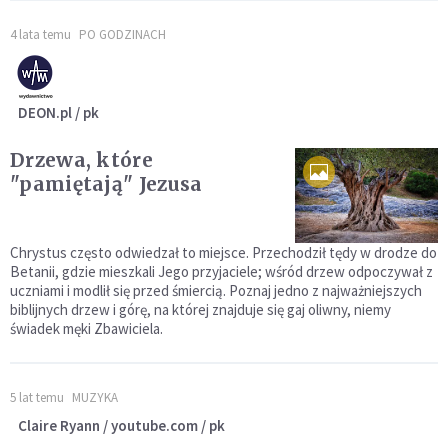
4 lata temu
PO GODZINACH
DEON.pl / pk
Drzewa, które
"pamiętają" Jezusa
Chrystus często odwiedzał to miejsce. Przechodził tędy w drodze do
Betanii, gdzie mieszkali Jego przyjaciele; wśród drzew odpoczywał z
uczniami i modlił się przed śmiercią. Poznaj jedno z najważniejszych
biblijnych drzew i górę, na której znajduje się gaj oliwny, niemy
świadek męki Zbawiciela.
5 lat temu
MUZYKA
Claire Ryann / youtube.com / pk