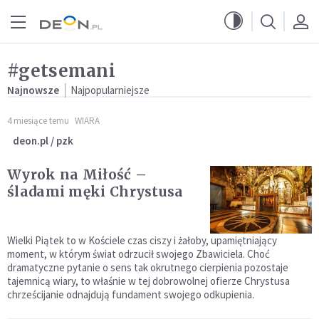
Przejdź do menu głównego
Przejdź do treści
#getsemani
Najnowsze
Najpopularniejsze
4 miesiące temu
WIARA
deon.pl / pzk
Wyrok na Miłość –
śladami męki Chrystusa
Wielki Piątek to w Kościele czas ciszy i żałoby, upamiętniający
moment, w którym świat odrzucił swojego Zbawiciela. Choć
dramatyczne pytanie o sens tak okrutnego cierpienia pozostaje
tajemnicą wiary, to właśnie w tej dobrowolnej ofierze Chrystusa
chrześcijanie odnajdują fundament swojego odkupienia.