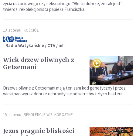
życia uczuciowego czy seksualnego. "Ale to dobrze, że tak jest" -
twierdzi rekolekcjonista papieża Franciszka.
13 lat temu
KOŚCIÓŁ
Radio Watykańskie / CTV / mh
Wiek drzew oliwnych z
Getsemani
Drzewa oliwne z Getsemani mają ten sam kod genetyczny i przez
wieki nad wyraz dobrze uchroniły się od wirusów i złych bakterii.
15 lat temu
REKOLEKCJE WIELKOPOSTNE
Jezus pragnie bliskości