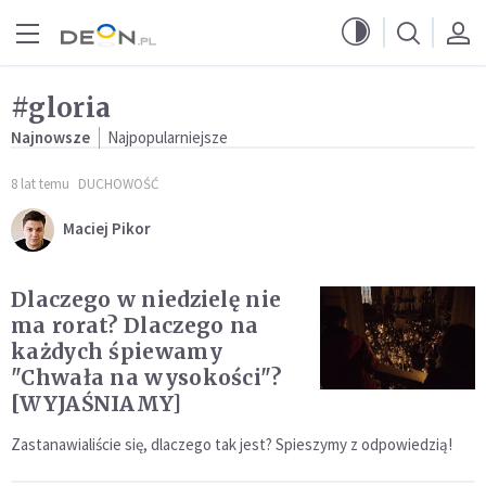
Przejdź do menu głównego
Przejdź do treści
#gloria
Najnowsze
Najpopularniejsze
8 lat temu
DUCHOWOŚĆ
Maciej Pikor
Dlaczego w niedzielę nie
ma rorat? Dlaczego na
każdych śpiewamy
"Chwała na wysokości"?
[WYJAŚNIAMY]
Zastanawialiście się, dlaczego tak jest? Spieszymy z odpowiedzią!