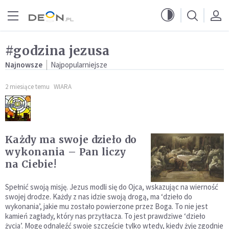
Przejdź do menu głównego
Przejdź do treści
#godzina jezusa
Najnowsze
Najpopularniejsze
2 miesiące temu
WIARA
Każdy ma swoje dzieło do
wykonania – Pan liczy
na Ciebie!
Spełnić swoją misję. Jezus modli się do Ojca, wskazując na wierność
swojej drodze. Każdy z nas idzie swoją drogą, ma ‘dzieło do
wykonania’, jakie mu zostało powierzone przez Boga. To nie jest
kamień zagłady, który nas przytłacza. To jest prawdziwe ‘dzieło
życia’. Mogę odnaleźć swoje szczęście tylko wtedy, kiedy żyję zgodnie