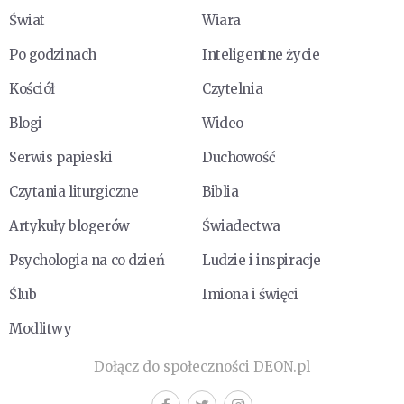
Świat
Wiara
Po godzinach
Inteligentne życie
Kościół
Czytelnia
Blogi
Wideo
Serwis papieski
Duchowość
Czytania liturgiczne
Biblia
Artykuły blogerów
Świadectwa
Psychologia na co dzień
Ludzie i inspiracje
Ślub
Imiona i święci
Modlitwy
Dołącz do społeczności DEON.pl