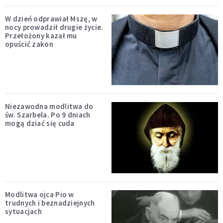
W dzień odprawiał Mszę, w
nocy prowadził drugie życie.
Przełożony kazał mu
opuścić zakon
Niezawodna modlitwa do
św. Szarbela. Po 9 dniach
mogą dziać się cuda
Modlitwa ojca Pio w
trudnych i beznadziejnych
sytuacjach