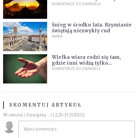
nauczyć się słuchać
KOMENTARZE DO EWANGELII
Śnieg w środku lata. Rzymianie
świętują niezwykły cud
WIARA
Wielka wiara rodzi się tam,
gdzie inni widzą tylko
przeszkody
KOMENTARZE DO EWANGELII
SKOMENTUJ ARTYKUŁ
90 sekund z Ewangelią - J 12,20-33 [VIDEO]