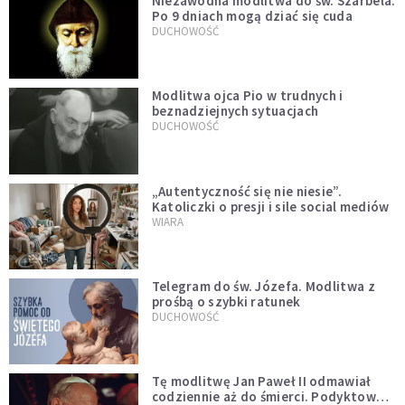
Niezawodna modlitwa do św. Szarbela.
Po 9 dniach mogą dziać się cuda
DUCHOWOŚĆ
Modlitwa ojca Pio w trudnych i
beznadziejnych sytuacjach
DUCHOWOŚĆ
„Autentyczność się nie niesie”.
Katoliczki o presji i sile social mediów
WIARA
Telegram do św. Józefa. Modlitwa z
prośbą o szybki ratunek
DUCHOWOŚĆ
Tę modlitwę Jan Paweł II odmawiał
codziennie aż do śmierci. Podyktował