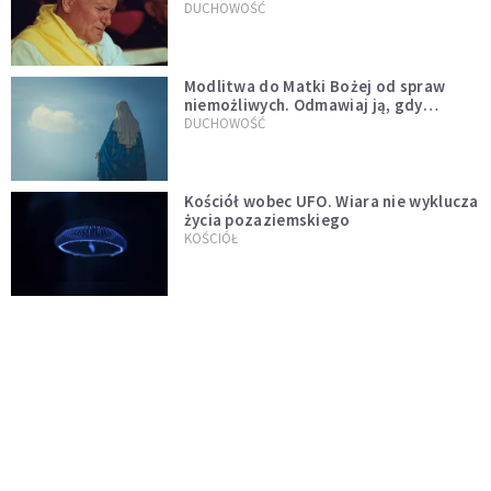
mu ją ojciec
DUCHOWOŚĆ
Modlitwa do Matki Bożej od spraw
niemożliwych. Odmawiaj ją, gdy
wszystko idzie źle
DUCHOWOŚĆ
Kościół wobec UFO. Wiara nie wyklucza
życia pozaziemskiego
KOŚCIÓŁ