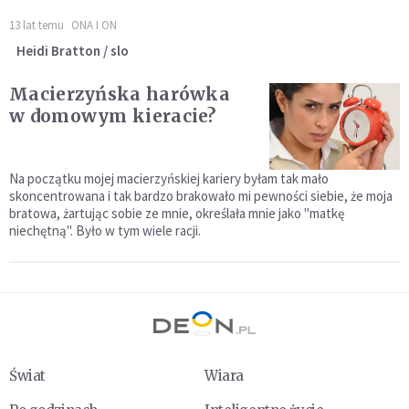
13 lat temu
ONA I ON
Heidi Bratton / slo
Macierzyńska harówka
w domowym kieracie?
Na początku mojej macierzyńskiej kariery byłam tak mało
skoncentrowana i tak bardzo brakowało mi pewności siebie, że moja
bratowa, żartując sobie ze mnie, określała mnie jako "matkę
niechętną". Było w tym wiele racji.
Świat
Wiara