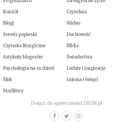
Po godzinach
Inteligentne życie
Kościół
Czytelnia
Blogi
Wideo
Serwis papieski
Duchowość
Czytania liturgiczne
Biblia
Artykuły blogerów
Świadectwa
Psychologia na co dzień
Ludzie i inspiracje
Ślub
Imiona i święci
Modlitwy
Dołącz do społeczności DEON.pl