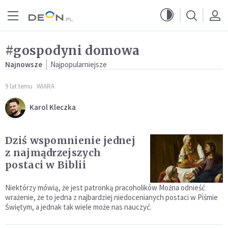
Przejdź do menu głównego
Przejdź do treści
#gospodyni domowa
Najnowsze
Najpopularniejsze
9 lat temu
WIARA
Karol Kleczka
Dziś wspomnienie jednej
z najmądrzejszych
postaci w Biblii
Niektórzy mówią, że jest patronką pracoholików Można odnieść
wrażenie, że to jedna z najbardziej niedocenianych postaci w Piśmie
Świętym, a jednak tak wiele może nas nauczyć.