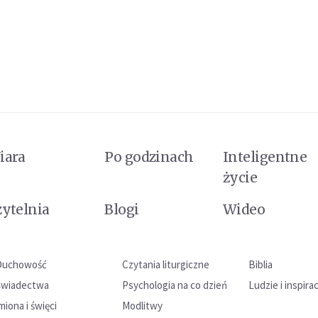
iara
Po godzinach
Inteligentne
życie
zytelnia
Blogi
Wideo
Duchowość
Czytania liturgiczne
Biblia
Świadectwa
Psychologia na co dzień
Ludzie i inspira
miona i święci
Modlitwy