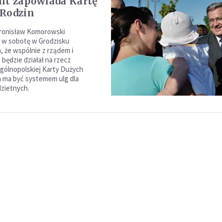
nt zapowiada Kartę
Rodzin
ronisław Komorowski
 w sobotę w Grodzisku
 że wspólnie z rządem i
będzie działał na rzecz
gólnopolskiej Karty Dużych
a ma być systemem ulg dla
dzietnych.