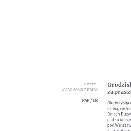
Grodzis
13 lat temu
WIADOMOŚCI Z POLSKI
zaprasz
PAP / slo
Około tysiąca
dzieci, weźm
Dniach Dużyc
piątku do ni
pod Warszawą
warsztaty ro