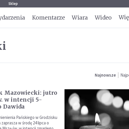
g
Sklep
Wię
darzenia
Komentarze
Wiara
Wideo
ki
Najnowsze
Najp
k Mazowiecki: jutro
. w intencji 5-
o Dawida
mienienia Pańskiego w Grodzisku
zaprasza w środę 24 lipca o
a Mszę św. w intencji zmarłego