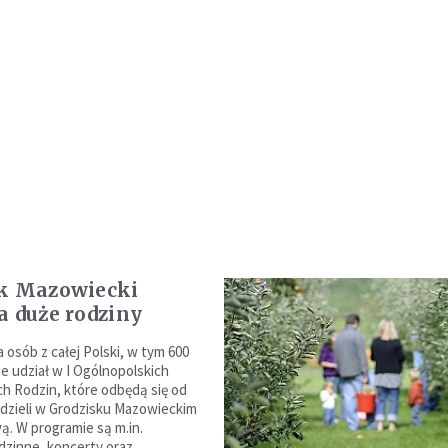
k Mazowiecki
a duże rodziny
 osób z całej Polski, w tym 600
ie udział w I Ogólnopolskich
h Rodzin, które odbędą się od
edzieli w Grodzisku Mazowieckim
. W programie są m.in.
dzinne, koncerty oraz