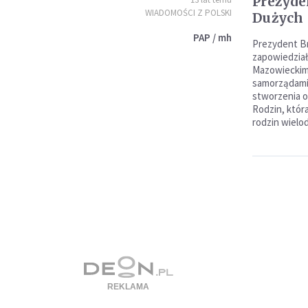
Prezyde
WIADOMOŚCI Z POLSKI
Dużych 
PAP / mh
Prezydent B
zapowiedział
Mazowieckim,
samorządami 
stworzenia o
Rodzin, któr
rodzin wielo