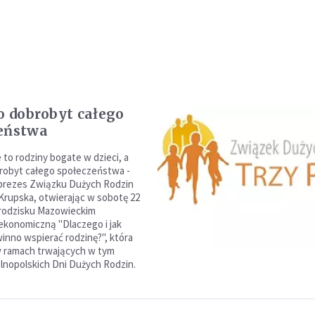
to dobrobyt całego
eństwa
 to rodziny bogate w dzieci, a
brobyt całego społeczeństwa -
 prezes Związku Dużych Rodzin
Krupska, otwierając w sobotę 22
rodzisku Mazowieckim
ekonomiczną "Dlaczego i jak
nno wspierać rodzinę?", która
w ramach trwających w tym
ólnopolskich Dni Dużych Rodzin.