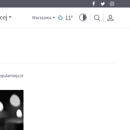
11
°
cej
Warszawa
opularniejsze