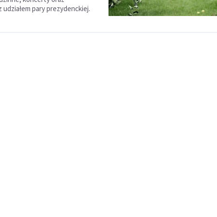
z udziałem pary prezydenckiej.