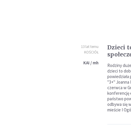
Dzieci 
13 lat temu
KOŚCIÓŁ
społecz
KAI / mh
Rodziny duże
dzieci to do
powiedziała
"3+" Joanna 
czerwca w G
konferencję 
państwo powi
odbywa się 
mieście I Og