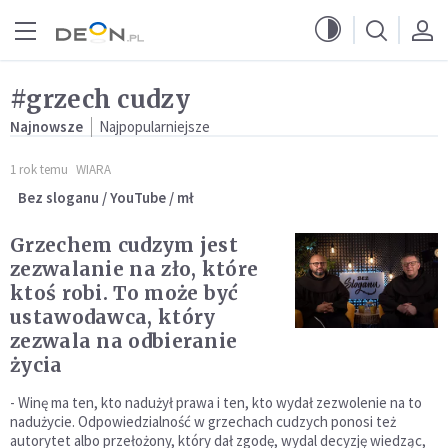
Przejdź do menu głównego
Przejdź do treści
#grzech cudzy
Najnowsze
Najpopularniejsze
1 rok temu
WIARA
Bez sloganu / YouTube / mł
Grzechem cudzym jest
zezwalanie na zło, które
ktoś robi. To może być
ustawodawca, który
zezwala na odbieranie
życia
- Winę ma ten, kto nadużył prawa i ten, kto wydał zezwolenie na to
nadużycie. Odpowiedzialność w grzechach cudzych ponosi też
autorytet albo przełożony, który dał zgodę, wydal decyzję wiedząc,