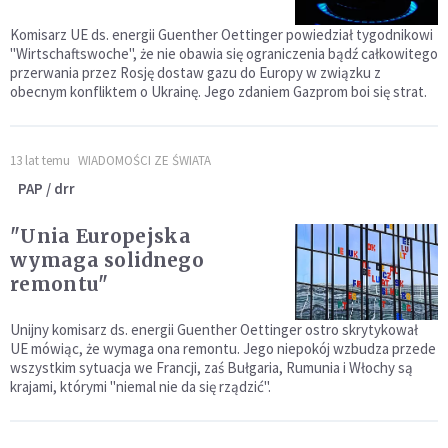
Komisarz UE ds. energii Guenther Oettinger powiedział tygodnikowi
"Wirtschaftswoche", że nie obawia się ograniczenia bądź całkowitego
przerwania przez Rosję dostaw gazu do Europy w związku z
obecnym konfliktem o Ukrainę. Jego zdaniem Gazprom boi się strat.
13 lat temu
WIADOMOŚCI ZE ŚWIATA
PAP / drr
"Unia Europejska
wymaga solidnego
remontu"
Unijny komisarz ds. energii Guenther Oettinger ostro skrytykował
UE mówiąc, że wymaga ona remontu. Jego niepokój wzbudza przede
wszystkim sytuacja we Francji, zaś Bułgaria, Rumunia i Włochy są
krajami, którymi "niemal nie da się rządzić".