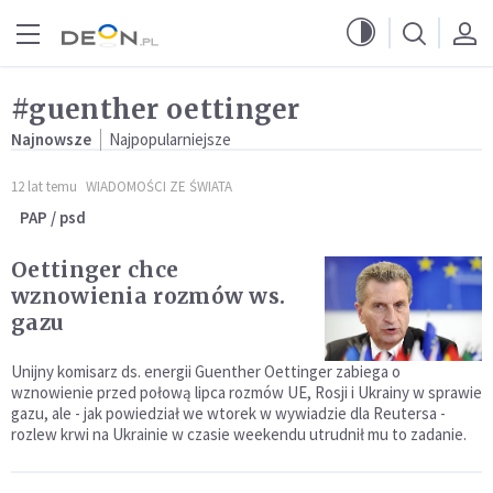
Przejdź do menu głównego
Przejdź do treści
#guenther oettinger
Najnowsze
Najpopularniejsze
12 lat temu
WIADOMOŚCI ZE ŚWIATA
PAP / psd
Oettinger chce
wznowienia rozmów ws.
gazu
Unijny komisarz ds. energii Guenther Oettinger zabiega o
wznowienie przed połową lipca rozmów UE, Rosji i Ukrainy w sprawie
gazu, ale - jak powiedział we wtorek w wywiadzie dla Reutersa -
rozlew krwi na Ukrainie w czasie weekendu utrudnił mu to zadanie.