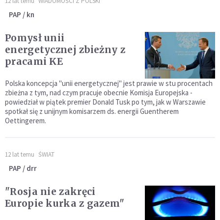
12 lat temu
WIADOMOŚCI Z POLSKI
PAP / kn
Pomysł unii
energetycznej zbieżny z
pracami KE
Polska koncepcja "unii energetycznej" jest prawie w stu procentach
zbieżna z tym, nad czym pracuje obecnie Komisja Europejska -
powiedział w piątek premier Donald Tusk po tym, jak w Warszawie
spotkał się z unijnym komisarzem ds. energii Guentherem
Oettingerem.
12 lat temu
ŚWIAT
PAP / drr
"Rosja nie zakręci
Europie kurka z gazem"