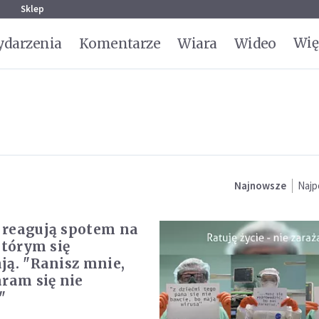
g
Sklep
Wię
darzenia
Komentarze
Wiara
Wideo
Najnowsze
Najp
reagują spotem na
którym się
ją. "Ranisz mnie,
aram się nie
"