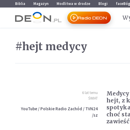
Przejdź do menu głównego
Przejdź do treści
Biblia
Magazyn
Modlitwa w drodze
Blogi
faceBó
Wy
Radio DEON
#hejt medycy
Medycy 
6 lat temu
ŚWIAT
hejt, z 
spotyka
YouTube / Polskie Radio Zachód / TVN24
choć st
/sz
zawieść