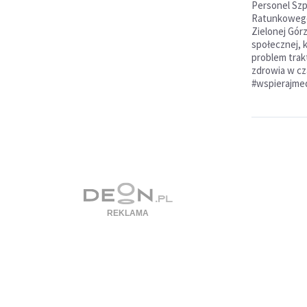
Personel Szp
Ratunkowego
Zielonej Gór
społecznej, 
problem tra
zdrowia w cz
#wspierajme