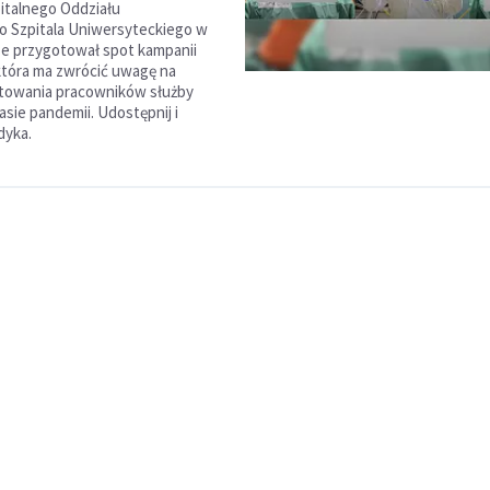
italnego Oddziału
 Szpitala Uniwersyteckiego w
ze przygotował spot kampanii
która ma zwrócić uwagę na
ktowania pracowników służby
asie pandemii. Udostępnij i
dyka.