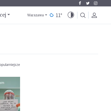
11
°
cej
Warszawa
opularniejsze