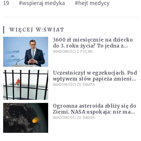
19
#wspieraj medyka
#hejt medycy
WIĘCEJ W:
ŚWIAT
3600 zł miesięcznie na dziecko
do 3. roku życia? To jedna z
propozycji programu "Rozwój
WIADOMOŚCI Z POLSKI
Plus"
Uczestniczył w egzekucjach. Pod
wpływem słów papieża zmienił
zdanie
WIADOMOŚCI ZE ŚWIATA
Ogromna asteroida zbliży się do
Ziemi. NASA uspokaja: nie ma
zagrożenia
WIADOMOŚCI ZE ŚWIATA