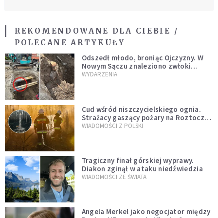
REKOMENDOWANE DLA CIEBIE /
POLECANE ARTYKUŁY
Odszedł młodo, broniąc Ojczyzny. W
Nowym Sączu znaleziono zwłoki
mężczyzny z czasów potopu
WYDARZENIA
szwedzkiego
Cud wśród niszczycielskiego ognia.
Strażacy gaszący pożary na Roztoczu
opublikowali niezwykłe zdjęcie
WIADOMOŚCI Z POLSKI
Tragiczny finał górskiej wyprawy.
Diakon zginął w ataku niedźwiedzia
WIADOMOŚCI ZE ŚWIATA
Angela Merkel jako negocjator między