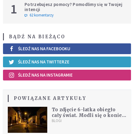
1
Potrzebujesz pomocy? Pomodlimy się w Twojej
intencji
62 komentarzy
BĄDŹ NA BIEŻĄCO
ŚLEDŹ NAS NA FACEBOOKU
ŚLEDŹ NAS NA TWITTERZE
ŚLEDŹ NAS NA INSTAGRAMIE
POWIĄZANE ARTYKUŁY
To zdjęcie 6-latka obiegło
cały świat. Modli się o koniec
pandemii
BLOGI