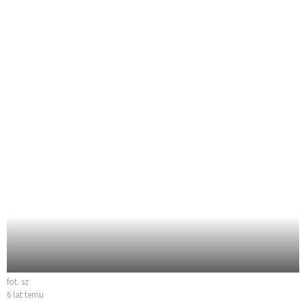
fot. sz
6 lat temu