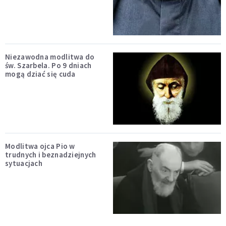
Niezawodna modlitwa do
św. Szarbela. Po 9 dniach
mogą dziać się cuda
Modlitwa ojca Pio w
trudnych i beznadziejnych
sytuacjach