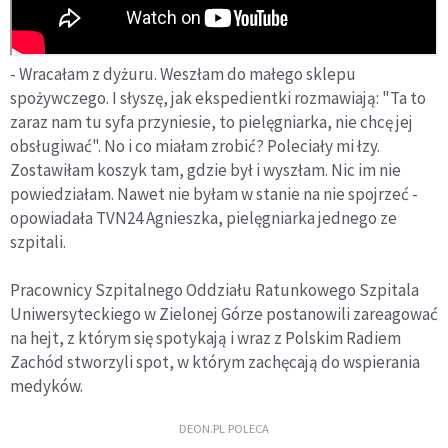
- Wracałam z dyżuru. Weszłam do małego sklepu
spożywczego. I słyszę, jak ekspedientki rozmawiają: "Ta to
zaraz nam tu syfa przyniesie, to pielęgniarka, nie chcę jej
obsługiwać". No i co miałam zrobić? Poleciały mi łzy.
Zostawiłam koszyk tam, gdzie był i wyszłam. Nic im nie
powiedziałam. Nawet nie byłam w stanie na nie spojrzeć -
opowiadała TVN24 Agnieszka, pielęgniarka jednego ze
szpitali.
Pracownicy Szpitalnego Oddziału Ratunkowego Szpitala
Uniwersyteckiego w Zielonej Górze postanowili zareagować
na hejt, z którym się spotykają i wraz z Polskim Radiem
Zachód stworzyli spot, w którym zachęcają do wspierania
medyków.
DEON.PL POLECA