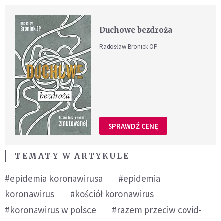
Duchowe bezdroża
Radosław Broniek OP
SPRAWDŹ CENĘ
TEMATY W ARTYKULE
#epidemia koronawirusa
#epidemia
koronawirus
#kościół koronawirus
#koronawirus w polsce
#razem przeciw covid-