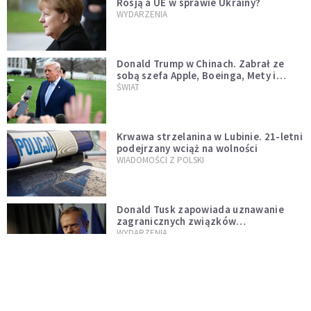
Rosją a UE w sprawie Ukrainy?
WYDARZENIA
Donald Trump w Chinach. Zabrał ze
sobą szefa Apple, Boeinga, Mety i
Muska
ŚWIAT
Krwawa strzelanina w Lubinie. 21-letni
podejrzany wciąż na wolności
WIADOMOŚCI Z POLSKI
Donald Tusk zapowiada uznawanie
zagranicznych związków
jednopłciowych. "Państwo oblało ten
WYDARZENIA
test"
Dolina Krzemowa puka do Watykanu.
Dlaczego giganci AI słuchają księży?
KOŚCIÓŁ