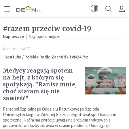
Przejdź do menu głównego
Przejdź do treści
#razem przeciw covid-19
Najnowsze
Najpopularniejsze
6 lat temu
ŚWIAT
YouTube / Polskie Radio Zachód / TVN24 /sz
Medycy reagują spotem
na hejt, z którym się
spotykają. "Ranisz mnie,
choć staram się nie
zawieść"
Personel Szpitalnego Oddziału Ratunkowego Szpitala
Uniwersyteckiego w Zielonej Górze przygotował spot kampanii
społecznej, która ma zwrócić uwagę na problem traktowania
pracowników służby zdrowia w czasie pandemii. Udostępnij i